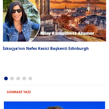
İskoçya’nın Nefes Kesici Başkenti Edinburgh
"
u
SONRAKİ YAZI