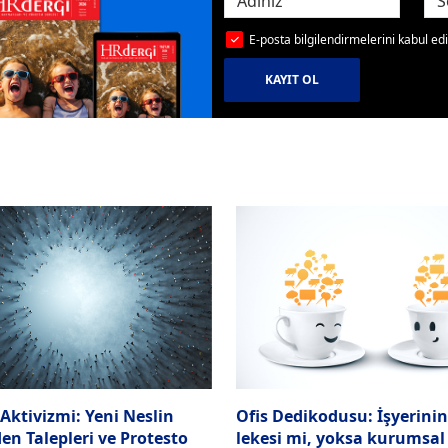
E-posta bilgilendirmelerini kabul e
KAYIT OL
Aktivizmi: Yeni Neslin
Ofis Dedikodusu: İşyerini
en Talepleri ve Protesto
lekesi mi, yoksa kurumsal