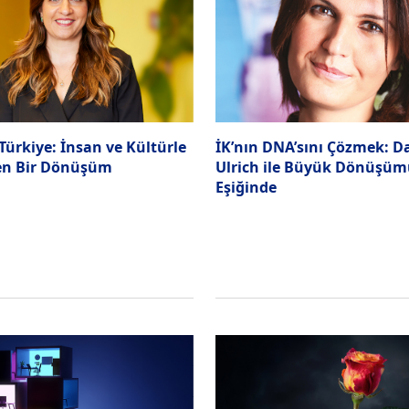
ürkiye: İnsan ve Kültürle
İK’nın DNA’sını Çözmek: D
en Bir Dönüşüm
Ulrich ile Büyük Dönüşü
Eşiğinde