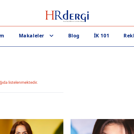
em
Makaleler
Blog
İK 101
Rek
ğıda listelenmektedir.