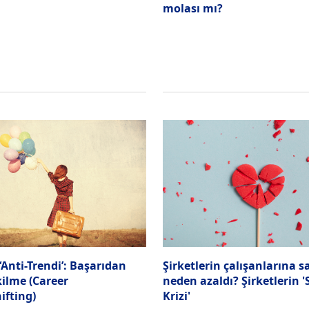
molası mı?
‘Anti-Trendi’: Başarıdan
Şirketlerin çalışanlarına 
kilme (Career
neden azaldı? Şirketlerin 
fting)
Krizi'