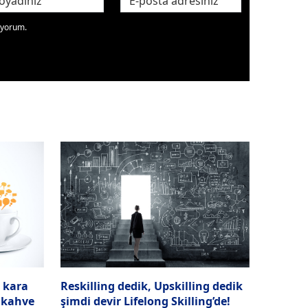
diyorum.
n kara
Reskilling dedik, Upskilling dedik
 kahve
şimdi devir Lifelong Skilling’de!