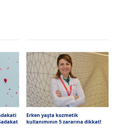
sadakati
Erken yaşta kozmetik
'Sadakat
kullanımının 5 zararına dikkat!