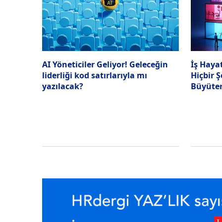
AI Yöneticiler Geliyor! Geleceğin
İş Hayat
liderliği kod satırlarıyla mı
Hiçbir 
yazılacak?
Büyüten