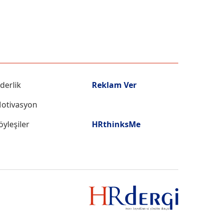
iderlik
Reklam Ver
otivasyon
öyleşiler
HRthinksMe