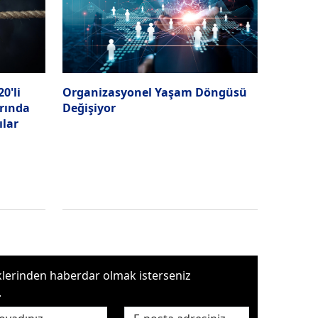
0'li
Organizasyonel Yaşam Döngüsü
arında
Değişiyor
ılar
iklerinden haberdar olmak isterseniz
.