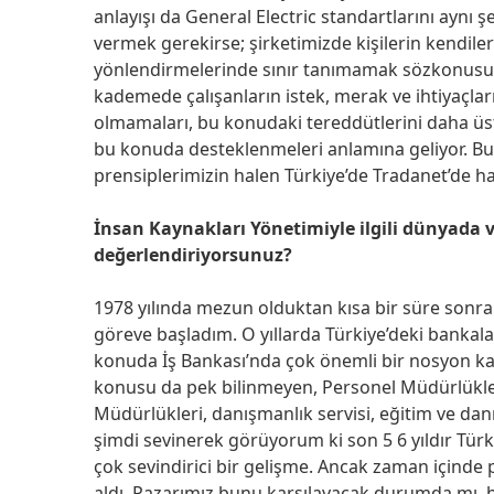
anlayışı da General Electric standartlarını aynı
vermek gerekirse; şirketimizde kişilerin kendileri
yönlendirmelerinde sınır tanımamak sözkonusud
kademede çalışanların istek, merak ve ihtiyaçları
olmamaları, bu konudaki tereddütlerini daha ü
bu konuda desteklenmeleri anlamına geliyor. B
prensiplerimizin halen Türkiye’de Tradanet’de h
İnsan Kaynakları Yönetimiyle ilgili dünyada ve
değerlendiriyorsunuz?
1978 yılında mezun olduktan kısa bir süre sonra
göreve başladım. O yıllarda Türkiye’deki bankal
konuda İş Bankası’nda çok önemli bir nosyon kaz
konusu da pek bilinmeyen, Personel Müdürlükleri’
Müdürlükleri, danışmanlık servisi, eğitim ve dan
şimdi sevinerek görüyorum ki son 5 6 yıldır Türk
çok sevindirici bir gelişme. Ancak zaman içinde 
aldı. Pazarımız bunu karşılayacak durumda mı, b