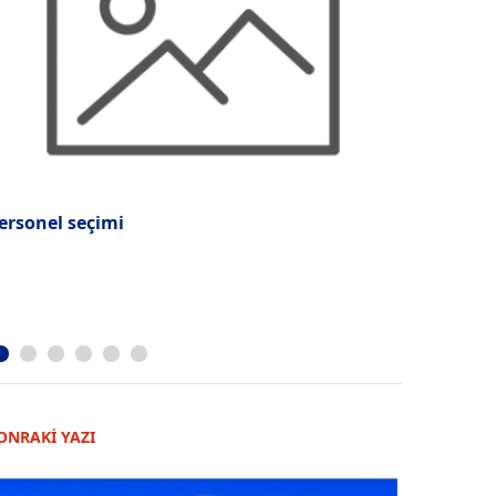
ersonel seçimi
Takım Çalı
ONRAKİ YAZI