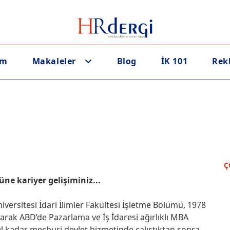
em
Makaleler
Blog
İK 101
Rek
Ç
ne kariyer gelişiminiz...
rsitesi İdari İlimler Fakültesi İşletme Bölümü, 1978
rak ABD’de Pazarlama ve İş İdaresi ağırlıklı MBA
l kadar mecburi devlet hizmetinde çalıştıktan sonra