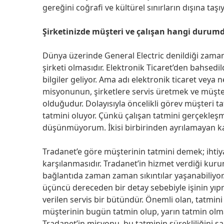
gereğini coğrafi ve kültürel sınırların dışına t
Şirketinizde müşteri ve çalışan hangi durumd
Dünya üzerinde General Electric denildiği zaman
şirketi olmasıdır. Elektronik Ticaret’den bahsedil
bilgiler geliyor. Ama adı elektronik ticaret veya 
misyonunun, şirketlere servis üretmek ve müşter
olduğudur. Dolayısıyla öncelikli görev müşteri ta
tatmini oluyor. Çünkü çalışan tatmini gerçek
düşünmüyorum. İkisi birbirinden ayrılamayan ka
Tradanet’e göre müşterinin tatmini demek; ihtiya
karşılanmasıdır. Tradanet’in hizmet verdiği kurum
bağlantıda zaman zaman sıkıntılar yaşanabiliyor.
üçüncü dereceden bir detay sebebiyle işinin yı
verilen servis bir bütündür. Önemli olan, tatmin
müşterinin bugün tatmin olup, yarın tatmin olm
Tradanet’in misyonu, bu tatminin sürekliliğini sağ