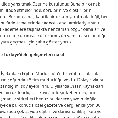
 şekilde yansıtmak üzerine kuruludur. Buna bir örnek
ni ifade etmelerinde, sorularını ve eleştirilerini
ur. Burada amaç kaotik bir ortam yaratmak değil, her
nı ifade etmelerinde sadece kendi amirleriyle sınırlı
st kademelere taşımakta her zaman özgür olmaları ve
unun gibi kurumsal kültürümüzün yansıması olan diğer
ayata geçmesi için çaba gösteriyoruz.
 Türkiye’deki gelişmeleri nasıl
 İş Bankası Eğitim Müdürlüğü’nde, eğitimci olarak
a rın çoğunda eğitim müdürlüğü yoktu. Dolayısıyla bu
andığımı söyleyebilirim. O yıllarda İnsan Kaynakları
nin üstlendiği bir kavramdı. şir ketlerin Eğitim
ışmanlık şirketleri henüz bu derece yaygın değildi.
iye’de bu konuda özel gazete ve dergiler çıkıyor. Bu
piyasada çok sayıda eğitim ve danışmanlık şirketi yer
urada bir fazlalık yok mu sorularına doğru cevabı