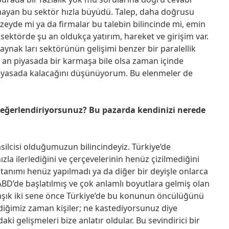
olmayan bu sektör hızla büyüdü. Talep, daha doğrusu
zeyde mi ya da firmalar bu talebin bilincinde mi, emin
ektörde şu an oldukça yatırım, hareket ve girişim var.
ynak ları sektörünün gelişimi benzer bir paralellik
 an piyasada bir karmaşa bile olsa zaman içinde
 piyasada kalacağını düşünüyorum. Bu elenmeler de
eğerlendiriyorsunuz? Bu pazarda kendinizi nerede
silcisi olduğumuzun bilincindeyiz. Türkiye’de
la ilerlediğini ve çerçevelerinin henüz çizilmediğini
 tanımı henüz yapılmadı ya da diğer bir deyişle onlarca
ABD’de başlatılmış ve çok anlamlı boyutlara gelmiş olan
klaşık iki sene önce Türkiye’de bu konunun öncülüğünü
diğimiz zaman kişiler; ne kastediyorsunuz diye
ki gelişmeleri bize anlatır oldular. Bu sevindirici bir