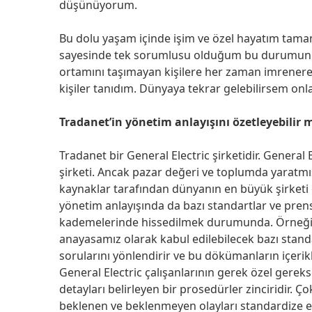
düşünüyorum.
Bu dolu yaşam içinde işim ve özel hayatım tam
sayesinde tek sorumlusu olduğum bu durumun etk
ortamını taşımayan kişilere her zaman imrenere
kişiler tanıdım. Dünyaya tekrar gelebilirsem onl
Tradanet’in yönetim anlayışını özetleyebilir m
Tradanet bir General Electric şirketidir. General
şirketi. Ancak pazar değeri ve toplumda yaratmış
kaynaklar tarafından dünyanın en büyük şirketi o
yönetim anlayışında da bazı standartlar ve pren
kademelerinde hissedilmek durumunda. Örneğin; 
anayasamız olarak kabul edilebilecek bazı standa
sorularını yönlendirir ve bu dökümanların içerikle
General Electric çalışanlarının gerek özel gerek
detayları belirleyen bir prosedürler zinciridir
beklenen ve beklenmeyen olayları standardize e