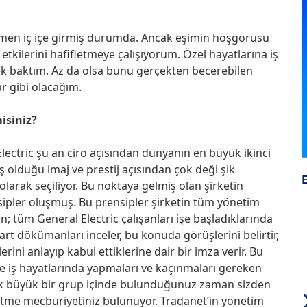
amen iç içe girmiş durumda. Ancak eşimin hoşgörüsü
ilerini hafifletmeye çalışıyorum. Özel hayatlarına iş
k baktım. Az da olsa bunu gerçekten becerebilen
ar gibi olacağım.
isiniz?
 Electric şu an ciro açısından dünyanın en büyük ikinci
 olduğu imaj ve prestij açısından çok deği şik
larak seçiliyor. Bu noktaya gelmiş olan şirketin
sipler oluşmuş. Bu prensipler şirketin tüm yönetim
tüm General Electric çalışanları işe başladıklarında
rt dökümanları inceler, bu konuda görüşlerini belirtir,
rini anlayıp kabul ettiklerine dair bir imza verir. Bu
se iş hayatlarında yapmaları ve kaçınmaları gereken
. Çok büyük bir grup içinde bulunduğunuz zaman sizden
tme mecburiyetiniz bulunuyor. Tradanet’in yönetim