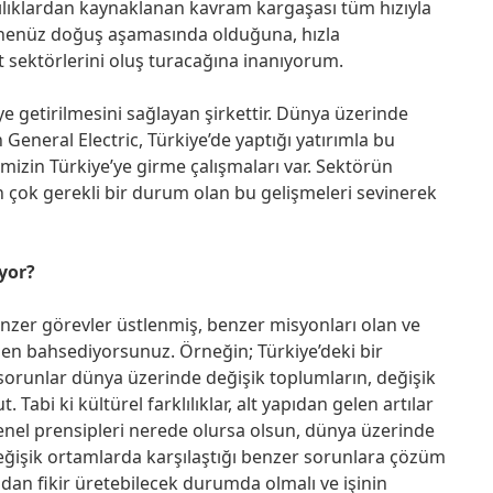
ılıklardan kaynaklanan kavram kargaşası tüm hızıyla
henüz doğuş aşamasında olduğuna, hızla
 sektörlerini oluş turacağına inanıyorum.
ye getirilmesini sağlayan şirkettir. Dünya üzerinde
 General Electric, Türkiye’de yaptığı yatırımla bu
mizin Türkiye’ye girme çalışmaları var. Sektörün
n çok gerekli bir durum olan bu gelişmeleri sevinerek
ıyor?
nzer görevler üstlenmiş, benzer misyonları olan ve
rden bahsediyorsunuz. Örneğin; Türkiye’deki bir
 sorunlar dünya üzerinde değişik toplumların, değişik
abi ki kültürel farklılıklar, alt yapıdan gelen artılar
enel prensipleri nerede olursa olsun, dünya üzerinde
değişik ortamlarda karşılaştığı benzer sorunlara çözüm
dan fikir üretebilecek durumda olmalı ve işinin