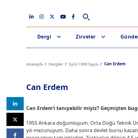
Dergi
Zirveler
Günd
Can Erdem
Anasayfa
Dergiler
Eylül 1999 Sayısı
Can Erdem
Can Erdem’i tanıyabilir miyiz? Geçmişten bugü
1955 Ankara doğumluyum. Orta Doğu Teknik Ünive
yılı mezunuyum. Daha sonra devlet bursu kazana
programını tamamladım. Türkiye’ye dönüp 4,5 yı