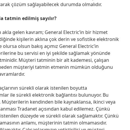
aşıyarak çözüm sağlayabilecek durumda olmalıdır.
a tatmin edilmiş sayılır?
 akla gelen kavram; General Electric’in bir hizmet
diğinde kişilerin aklına çok derin ve sofistike elektronik
ne olursa olsun bakış açımız General Electric’in
ilerine bu servisi en iyi şekilde sağlamak yönünde
tminidir. Müşteri tatminin bir alt kademesi, çalışan
leşmeden müşteriyi tatmin etmenin mümkün olduğunu
vramlardır.
çlarının sürekli olarak istenilen boyutta
lar ile sürekli elektronik bağlantısı bulunuyor. Bu
 Müşterilerin kendinden bile kaynaklansa, ikinci veya
pranması Tradanet açısından kabul edilemez. Çünkü
i istenilen düzeyde ve sürekli olarak sağlamaktır. Çünkü
amasının anlamı, müşterinin tatmin olmamasıdır.
lamaktır. Çalışanlarımızın yetiştirilişi ve müşteri