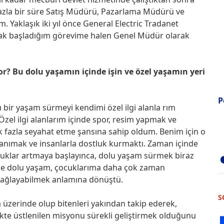
fazla bir süre Satış Müdürü, Pazarlama Müdürü ve
 Yaklaşık iki yıl önce General Electric Tradanet
larak başladığım görevime halen Genel Müdür olarak
r? Bu dolu yaşamın içinde işin ve özel yaşamın yeri
P
u bir yaşam sürmeyi kendimi özel ilgi alanla rım
zel ilgi alanlarım içinde spor, resim yapmak ve
çok fazla seyahat etme şansına sahip oldum. Benim için o
 tanımak ve insanlarla dostluk kurmaktı. Zaman içinde
luklar artmaya başlayınca, dolu yaşam sürmek biraz
 ise dolu yaşam, çocuklarıma daha çok zaman
 sağlayabilmek anlamına dönüştü.
S
 üzerinde olup bitenleri yakından takip ederek,
likte üstlenilen misyonu sürekli geliştirmek olduğunu