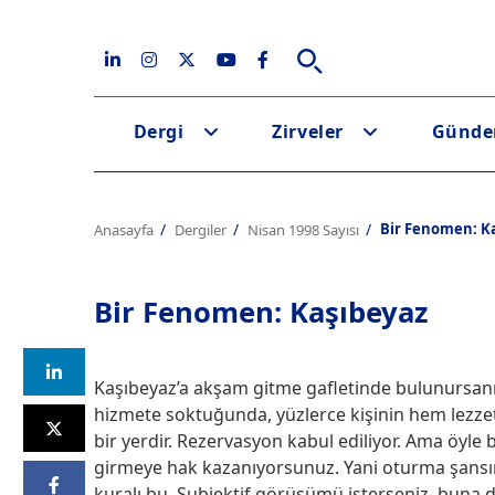
Dergi
Zirveler
Günd
Bir Fenomen: K
Anasayfa
Dergiler
Nisan 1998 Sayısı
Bir Fenomen: Kaşıbeyaz
Kaşıbeyaz’a akşam gitme gafletinde bulunursanız
hizmete soktuğunda, yüzlerce kişinin hem lezz
bir yerdir. Rezervasyon kabul ediliyor. Ama öyle b
girmeye hak kazanıyorsunuz. Yani oturma şansını
kuralı bu. Subjektif görüşümü isterseniz, buna 