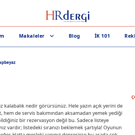
em
Makaleler
Blog
İK 101
Rek
aşıbeyaz
Ç
 kalabalık nedir görürsünüz. Hele yazın açık yerini de
et, hem de servis bakımından aksamadan yemek yediği
ildiğiniz bir rezervasyon değil bu. Sadece listeye
z vardır; listedeki sıranızı beklemek şartıyla! Oyunun
değer. Hatta mesleki yanınız depreşirse bu arada çok