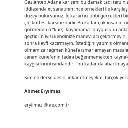
Gaziantep Adana karışımı bu damak tadı tarzınız
iddiasında et sanatının ince örnekleri ile karşı
düzey bulursunuz. İç karartıcı tıbbi gerçekleri bi
çiğ köftesi karşınızdadır. Bu kadar çok insanın 
görmeden o “karşı koyamama” duygusunu anlaya
geçtir. En iyisi kendinize manevi acı çektirmeyi
sonra keyfi kaçırmayın. İstediğini yapmış olmanın
olmamıza rağmen künefe ısmarlamayan masalar
canım künefenin tadını beğenmemekten kaynakl
kaygısı kırıntısındandır; “bu kadar da abartmaya
Kim ne derse desin, inkar etmeyelim, birçok yere
Ahmet Eryılmaz
eryilmaz @ ae.com.tr