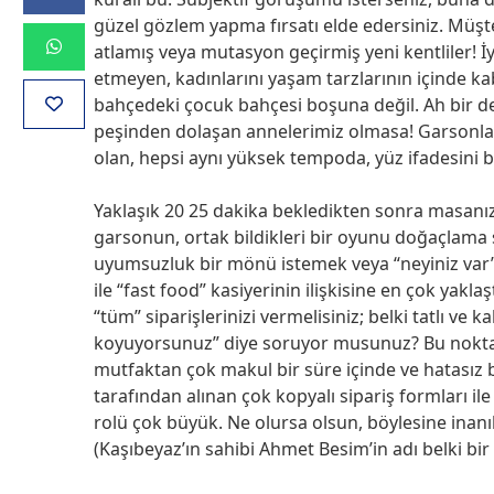
güzel gözlem yapma fırsatı elde edersiniz. Müşteri
atlamış veya mutasyon geçirmiş yeni kentliler! İy
etmeyen, kadınlarını yaşam tarzlarının içinde kab
bahçedeki çocuk bahçesi boşuna değil. Ah bir de
peşinden dolaşan annelerimiz olmasa! Garsonlar ve
olan, hepsi aynı yüksek tempoda, yüz ifadesini bi
Yaklaşık 20 25 dakika bekledikten sonra masanız
garsonun, ortak bildikleri bir oyunu doğaçlama
uyumsuzluk bir mönü istemek veya “neyiniz var”
ile “fast food” kasiyerinin ilişkisine en çok yakla
“tüm” siparişlerinizi vermelisiniz; belki tatlı ve 
koyuyorsunuz” diye soruyor musunuz? Bu noktada 
mutfaktan çok makul bir süre içinde ve hatasız
tarafından alınan çok kopyalı sipariş formları i
rolü çok büyük. Ne olursa olsun, böylesine inan
(Kaşıbeyaz’ın sahibi Ahmet Besim’in adı belki bir