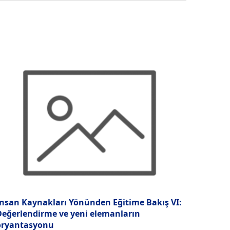
İnsan Kaynakları Yönünden Eğitime Bakış VI:
Değerlendirme ve yeni elemanların
oryantasyonu