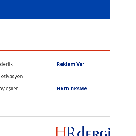
iderlik
Reklam Ver
otivasyon
öyleşiler
HRthinksMe