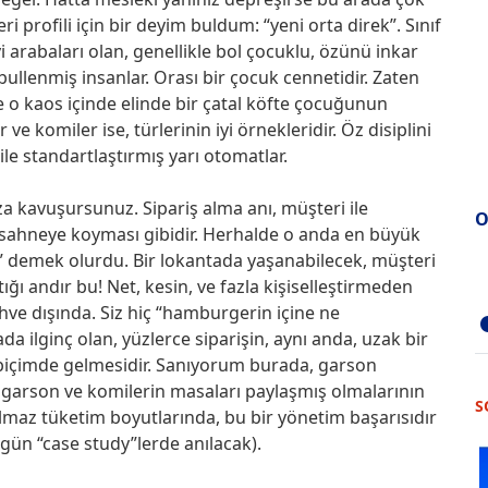
 profili için bir deyim buldum: “yeni orta direk”. Sınıf
i arabaları olan, genellikle bol çocuklu, özünü inkar
ullenmiş insanlar. Orası bir çocuk cennetidir. Zaten
 o kaos içinde elinde bir çatal köfte çocuğunun
 komiler ise, türlerinin iyi örnekleridir. Öz disiplini
le standartlaştırmış yarı otomatlar.
a kavuşursunuz. Sipariş alma anı, müşteri ile
O
 sahneye koyması gibidir. Herhalde o anda en büyük
 demek olurdu. Bir lokantada yaşanabilecek, müşteri
ştığı andır bu! Net, kesin, ve fazla kişiselleştirmeden
kahve dışında. Siz hiç “hamburgerin içine ne
ilginç olan, yüzlerce siparişin, aynı anda, uzak bir
 biçimde gelmesidir. Sanıyorum burada, garson
le garson ve komilerin masaları paylaşmış olmalarının
S
ılmaz tüketim boyutlarında, bu bir yönetim başarısıdır
 gün “case study”lerde anılacak).