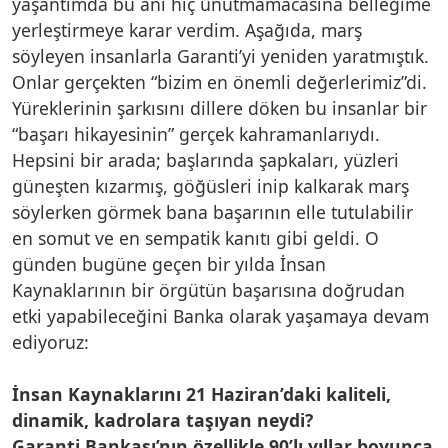
yaşantımda bu anı hiç unutmamacasına belleğime
yerleştirmeye karar verdim. Aşağıda, marş
söyleyen insanlarla Garanti’yi yeniden yaratmıştık.
Onlar gerçekten “bizim en önemli değerlerimiz”di.
Yüreklerinin şarkısını dillere döken bu insanlar bir
“başarı hikayesinin” gerçek kahramanlarıydı.
Hepsini bir arada; başlarında şapkaları, yüzleri
güneşten kızarmış, göğüsleri inip kalkarak marş
söylerken görmek bana başarının elle tutulabilir
en somut ve en sempatik kanıtı gibi geldi. O
günden bugüne geçen bir yılda İnsan
Kaynaklarının bir örgütün başarısına doğrudan
etki yapabileceğini Banka olarak yaşamaya devam
ediyoruz:
İnsan Kaynaklarını 21 Haziran’daki kaliteli,
dinamik, kadrolara taşıyan neydi?
Garanti Bankası’nın özellikle 90’lı yıllar boyunca