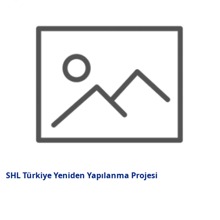
SHL Türkiye Yeniden Yapılanma Projesi
İ
K