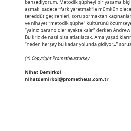
bahsediyorum. Metodik şüpheyi bir yaşama biçim
aşmak, sadece “fark yaratmak”la mümkün olacaktır
tereddüt geçirenleri, soru sormaktan kaçınanla
ve nihayet “metodik şüphe” kültürünü özümseye
“yalnız paranoidler ayakta kalır” derken Andrew
Bu kriz de nasıl olsa atlatılacak. Ama yaşadıklar
“neden herşey bu kadar yolunda gidiyor...” soru
(*) Copyright Prometheusturkey
Nihat Demirkol
nihatdemirkol@prometheus.com.tr