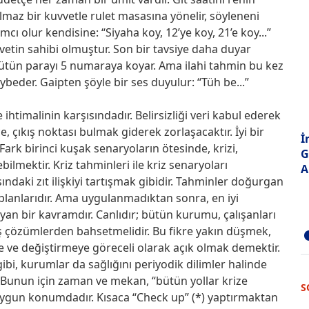
lmaz bir kuvvetle rulet masasına yönelir, söyleneni
cı olur kendisine: “Siyaha koy, 12’ye koy, 21’e koy...”
vetin sahibi olmuştur. Son bir tavsiye daha duyar
bütün parayı 5 numaraya koyar. Ama ilahi tahmin bu kez
beder. Gaipten şöyle bir ses duyulur: “Tüh be...”
timalinin karşısındadır. Belirsizliği veri kabul ederek
çıkış noktası bulmak giderek zorlaşacaktır. İyi bir
İ
Fark birinci kuşak senaryoların ötesinde, krizi,
G
ilmektir. Kriz tahminleri ile kriz senaryoları
A
ndaki zıt ilişkiyi tartışmak gibidir. Tahminler doğurgan
 planlarıdır. Ama uygulanmadıktan sonra, en iyi
yan bir kavramdır. Canlıdır; bütün kurumu, çalışanları
ş çözümlerden bahsetmelidir. Bu fikre yakın düşmek,
e ve değiştirmeye göreceli olarak açık olmak demektir.
gibi, kurumlar da sağlığını periyodik dilimler halinde
 Bunun için zaman ve mekan, “bütün yollar krize
S
uygun konumdadır. Kısaca “Check up” (*) yaptırmaktan