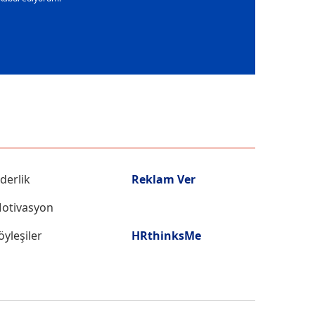
iderlik
Reklam Ver
otivasyon
öyleşiler
HRthinksMe