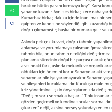
bırak ve bütün paranı kırmızıya koy”. Karşı konu
yapar ve kazanır. Aynı ses birkaç kere daha yardım
Kumarbaz birkaç dakika içinde inanılmaz bir ser
gaipten ve kendisine söylendiği gibi kazandığı 
doğru çıkmamıştır; başka bir numara gelir ve kay
Aslında pek çok kuvvet, doğru tahmin yapabilme ih
anlamaya ve yorumlamaya çalışmadığımız sürece, 
tahmin bile, onun tahmin niteliğini değiştirmez. 
planlama sürecinin doğal bir parçası olarak göreb
arasındaki fark, aslında mekanik ve organik arası
oldukları için önemini korur. Senaryolar aktivite
senaryolar bile işe yaramayacaktır. Senaryo yaşa
ve bileşenleri kucaklamalıdır. Kuruluşa malolmu
kriz yönetimine ilişkin önyargılarımızda değişim
“Değişim soru sormakla başlar...” Tıpkı insanlar 
gözden geçirmeli ve kendine sorular sormalıdır.
çıkarken” değil, aksine herşey yolundayken en 