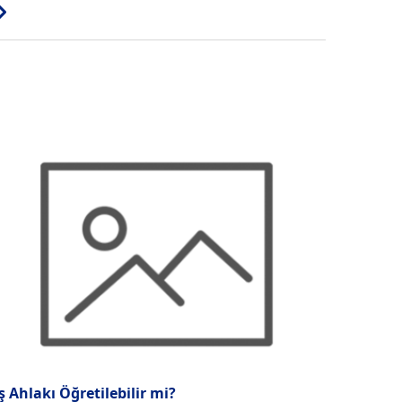
ş Ahlakı Öğretilebilir mi?