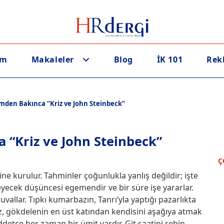
em
Makaleler
Blog
İK 101
Rek
den Bakınca “Kriz ve John Steinbeck”
“Kriz ve John Steinbeck”
Ç
ne kurulur. Tahminler çoğunlukla yanlış değildir; işte
eyecek düşüncesi egemendir ve bir süre işe yararlar.
allar. Tıpkı kumarbazın, Tanrı’yla yaptığı pazarlıkta
, gökdelenin en üst katından kendisini aşağıya atmak
etçe her zaman bir ümit vardır. Git saatini rehin