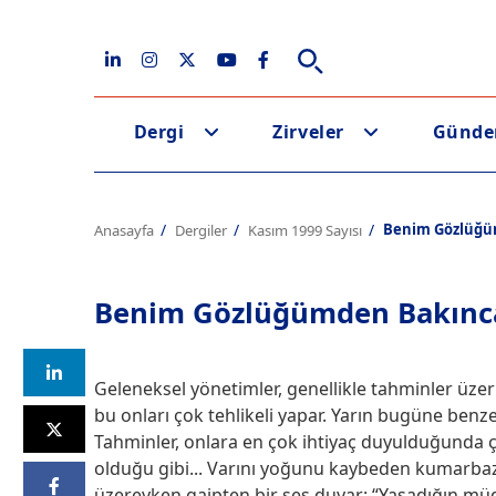
Dergi
Zirveler
Günd
Benim Gözlüğüm
Anasayfa
Dergiler
Kasım 1999 Sayısı
Benim Gözlüğümden Bakınca 
Geleneksel yönetimler, genellikle tahminler üzeri
bu onları çok tehlikeli yapar. Yarın bugüne benz
Tahminler, onlara en çok ihtiyaç duyulduğunda çuv
olduğu gibi... Varını yoğunu kaybeden kumarbaz
üzereyken gaipten bir ses duyar: “Yaşadığın müdd