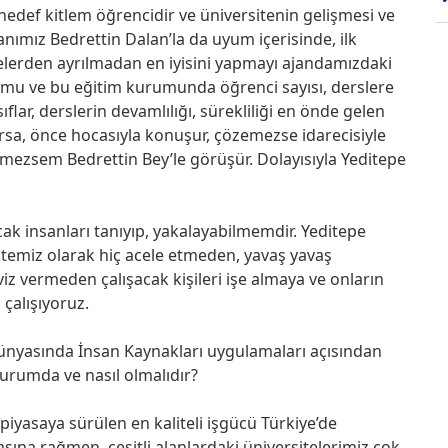
hedef kitlem öğrencidir ve üniversitenin gelişmesi ve
nımız Bedrettin Dalan’la da uyum içerisinde, ilk
kelerden ayrılmadan en iyisini yapmayı ajandamızdaki
rumu ve bu eğitim kurumunda öğrenci sayısı, derslere
ar, derslerin devamlılığı, sürekliliği en önde gelen
ursa, önce hocasıyla konuşur, çözemezse idarecisiyle
mezsem Bedrettin Bey’le görüşür. Dolayısıyla Yeditepe
k insanları tanıyıp, yakalayabilmemdir. Yeditepe
temiz olarak hiç acele etmeden, yavaş yavaş
viz vermeden çalışacak kişileri işe almaya ve onların
 çalışıyoruz.
 dünyasında İnsan Kaynakları uygulamaları açısından
durumda ve nasıl olmalıdır?
piyasaya sürülen en kaliteli işgücü Türkiye’de
na rağmen, çeşitli alanlardaki üniversitelerimiz çok