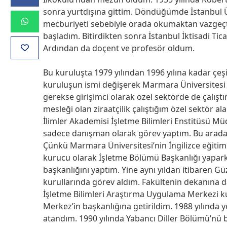
sonra yurtdışına gittim. Döndüğümde İstanbul Ün
mecburiyeti sebebiyle orada okumaktan vazgeçtim
başladım. Bitirdikten sonra İstanbul İktisadi Tic
Ardından da doçent ve profesör oldum.
Bu kuruluşta 1979 yılından 1996 yılına kadar çe
kuruluşun ismi değişerek Marmara Üniversitesi
gerekse girişimci olarak özel sektörde de çalıştı
mesleği olan ziraatçilik çalıştığım özel sektör ala
İlimler Akademisi İşletme Bilimleri Enstitüsü Mü
sadece danışman olarak görev yaptım. Bu arada
Çünkü Marmara Üniversitesi’nin İngilizce eğitim
kurucu olarak İşletme Bölümü Başkanlığı yapark
başkanlığını yaptım. Yine aynı yıldan itibaren Gü
kurullarında görev aldım. Fakültenin dekanına da
İşletme Bilimleri Araştırma Uygulama Merkezi k
Merkez’in başkanlığına getirildim. 1988 yılında 
atandım. 1990 yılında Yabancı Diller Bölümü’nü b