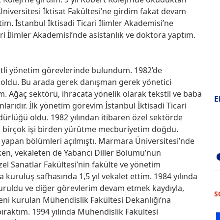
iversitesi İktisat Fakültesi’ne girdim fakat devam
. İstanbul İktisadi Ticari İlimler Akademisi’ne
ari İlimler Akademisi’nde asistanlık ve doktora yaptım.
şitli yönetim görevlerinde bulundum. 1982’de
 oldu. Bu arada gerek danışman gerek yönetici
m. Ağaç sektörü, ihracata yönelik olarak tekstil ve baba
E
nlarıdır. İlk yönetim görevim İstanbul İktisadi Ticari
dürlüğü oldu. 1982 yılından itibaren özel sektörde
 birçok işi birden yürütme mecburiyetim doğdu.
 yapan bölümleri açılmıştı. Marmara Üniversitesi’nde
en, vekaleten de Yabancı Diller Bölümü’nün
zel Sanatlar Fakültesi’nin fakülte ve yönetim
 kuruluş safhasında 1,5 yıl vekalet ettim. 1984 yılında
uruldu ve diğer görevlerim devam etmek kaydıyla,
S
yeni kurulan Mühendislik Fakültesi Dekanlığı’na
ıraktım. 1994 yılında Mühendislik Fakültesi