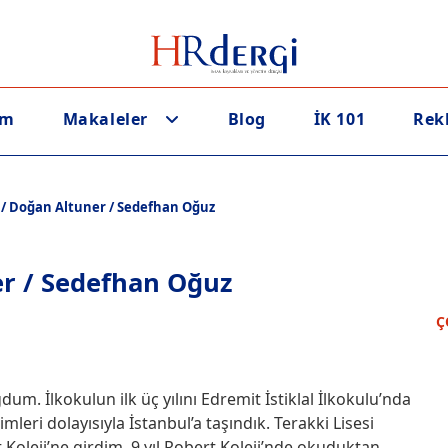
em
Makaleler
Blog
İK 101
Rek
 / Doğan Altuner / Sedefhan Oğuz
er / Sedefhan Oğuz
Ç
dum. İlkokulun ilk üç yılını Edremit İstiklal İlkokulu’nda
ri dolayısıyla İstanbul’a taşındık. Terakki Lisesi
Koleji’ne girdim. 9 yıl Robert Koleji’nde okuduktan