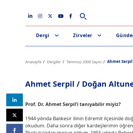
Dergi
Zirveler
Günd
Ahmet Serpil
Anasayfa
Dergiler
Temmuz 2000 Sayısı
Ahmet Serpil / Doğan Altun
Prof. Dr. Ahmet Serpil’i tanıyabilir miyiz?
1944 yılında Balıkesir ilinin Edremit ilçesinde doğ
okudum. Daha sonra diğer kardeşlerimin öğrenimle
İlkokulu’ndan mezun oldum. 1955 yılında Robert 