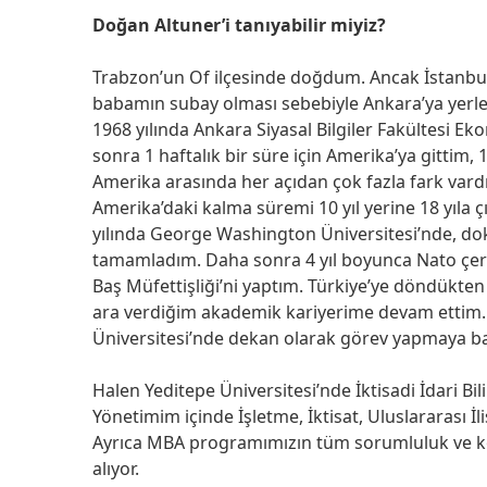
Doğan Altuner’i tanıyabilir miyiz?
Trabzon’un Of ilçesinde doğdum. Ancak İstanbul
babamın subay olması sebebiyle Ankara’ya yerle
1968 yılında Ankara Siyasal Bilgiler Fakültesi
sonra 1 haftalık bir süre için Amerika’ya gittim, 
Amerika arasında her açıdan çok fazla fark vard
Amerika’daki kalma süremi 10 yıl yerine 18 yıla 
yılında George Washington Üniversitesi’nde, dok
tamamladım. Daha sonra 4 yıl boyunca Nato çer
Baş Müfettişliği’ni yaptım. Türkiye’ye döndükte
ara verdiğim akademik kariyerime devam ettim. 
Üniversitesi’nde dekan olarak görev yapmaya b
Halen Yeditepe Üniversitesi’nde İktisadi İdari B
Yönetimim içinde İşletme, İktisat, Uluslararası İ
Ayrıca MBA programımızın tüm sorumluluk ve 
alıyor.