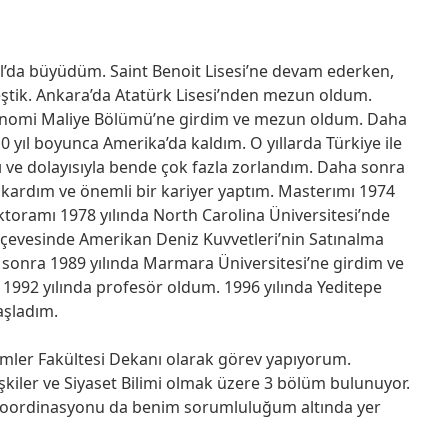
’da büyüdüm. Saint Benoit Lisesi’ne devam ederken,
ştik. Ankara’da Atatürk Lisesi’nden mezun oldum.
 Ekonomi Maliye Bölümü’ne girdim ve mezun oldum. Daha
10 yıl boyunca Amerika’da kaldım. O yıllarda Türkiye ile
ı ve dolayısıyla bende çok fazla zorlandım. Daha sonra
çıkardım ve önemli bir kariyer yaptım. Masterımı 1974
toramı 1978 yılında North Carolina Üniversitesi’nde
çevesinde Amerikan Deniz Kuvvetleri’nin Satınalma
n sonra 1989 yılında Marmara Üniversitesi’ne girdim ve
1992 yılında profesör oldum. 1996 yılında Yeditepe
aşladım.
ilimler Fakültesi Dekanı olarak görev yapıyorum.
lişkiler ve Siyaset Bilimi olmak üzere 3 bölüm bulunuyor.
koordinasyonu da benim sorumluluğum altında yer