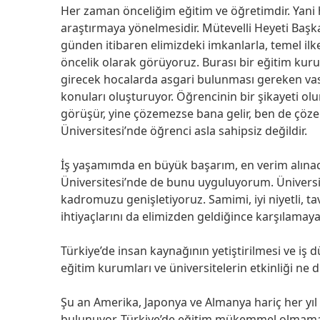
Her zaman önceliğim eğitim ve öğretimdir. Yani 
araştırmaya yönelmesidir. Mütevelli Heyeti Başka
günden itibaren elimizdeki imkanlarla, temel il
öncelik olarak görüyoruz. Burası bir eğitim ku
girecek hocalarda asgari bulunması gereken vasıfl
konuları oluşturuyor. Öğrencinin bir şikayeti ol
görüşür, yine çözemezse bana gelir, ben de çöze
Üniversitesi’nde öğrenci asla sahipsiz değildir.
İş yaşamımda en büyük başarım, en verim alınaca
Üniversitesi’nde de bunu uyguluyorum. Üniversi
kadromuzu genişletiyoruz. Samimi, iyi niyetli, ta
ihtiyaçlarını da elimizden geldiğince karşılamaya
Türkiye’de insan kaynağının yetiştirilmesi ve iş
eğitim kurumları ve üniversitelerin etkinliği ne 
Şu an Amerika, Japonya ve Almanya hariç her yıl 
bulunuyor. Türkiye’de eğitim mükemmel olmaması