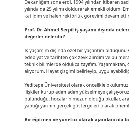
Dekanlığım sona erdi. 1994 yılından itibaren s
yılında da 25 yılımı doldurarak emekli oldum. E
katıldım ve halen rektörlük görevimi devam etti
Prof. Dr. Ahmet Serpil iş yaşamı dışında nele
değerler nelerdir?
İş yaşamım dışında özel bir yaşantım olduğunu
edebiyat ve tarihten çok zevk alırdım ve bu mera
teknik bilimlerde oldukça zayıfım. Yaşamaktan,
alıyorum. Hayat çizgimi belirleyip, uygulayabild
Yeditepe Üniversitesi olarak öncelikle okulumuzu k
ilişkiler kurup adım adım yükselmeye çalışıyoruz.
bulunduğu, hocaların mezun olduğu okullar, ara
yaptığı yarının gerçek göstergeleri olarak önemli
Bir eğitmen ve yönetici olarak ajandanızda b