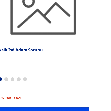
ksik İsdihdam Sorunu
AIDS Sava
ONRAKİ YAZI