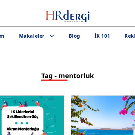
em
Makaleler
Blog
İK 101
Rek
Tag - mentorluk