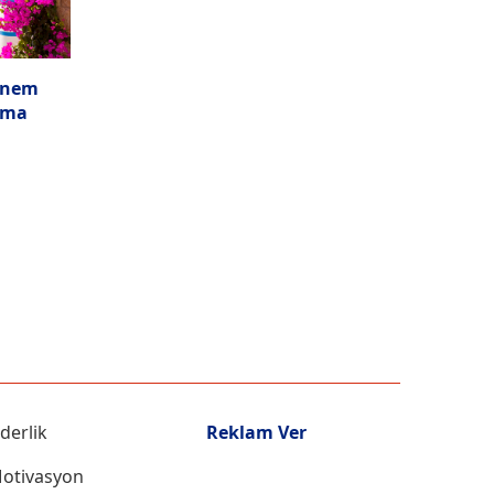
Dönem
şma
iderlik
Reklam Ver
otivasyon