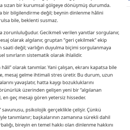
una sızan bir kurumsal gölgeye dönüşmüş durumda.
a bir bilgilendirme değil; beynin dinlenme hâlini
rulsa bile, beklenti susmaz.
ma zorunluluğudur. Gecikmeli verilen yanıtlar sorgulanır,
aj olarak algılanır, gruptan “geri çekilmek” ekip
n saati değil; varlığın duyulma biçimi sorgulanmaya
l sınırların sistematik olarak ihlalidir.
 hâli” olarak tanımlar. Yani çalışan, ekranı kapatsa bile
e, mesaj gelme ihtimali stres üretir. Bu durum, uzun
arını yavaşlatır, hatta kaygı bozukluklarını
l görünürlük üzerinden gelişen yeni bir “algılanan
, en geç mesajı gören yetersiz hisseder.
savunusu, psikolojik gerçeklikle çelişir. Çünkü
yle tanımlanır; başkalarının zamanına sürekli dahil
balığı, bireyin en temel hakkı olan dinlenme hakkını