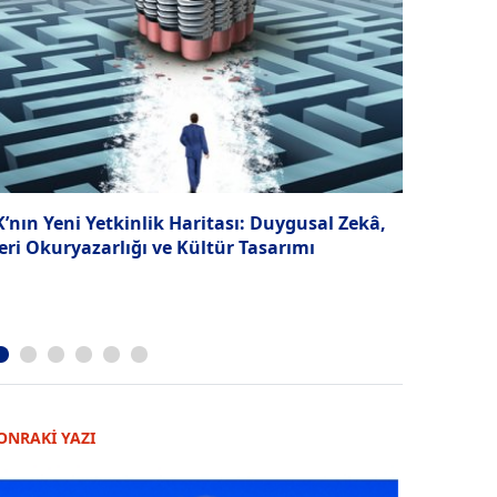
K’nın Yeni Yetkinlik Haritası: Duygusal Zekâ,
Terfi sade
eri Okuryazarlığı ve Kültür Tasarımı
Kariyerin 
ONRAKİ YAZI