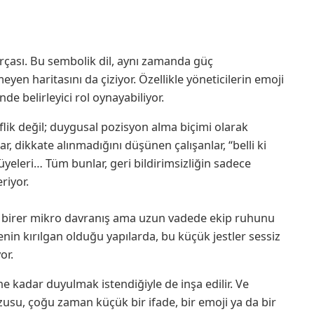
parçası. Bu sembolik dil, aynı zamanda güç
en haritasını da çiziyor. Özellikle yöneticilerin emoji
de belirleyici rol oynayabiliyor.
iflik değil; duygusal pozisyon alma biçimi olarak
, dikkate alınmadığını düşünen çalışanlar, “belli ki
yeleri… Tüm bunlar, geri bildirimsizliğin sadece
riyor.
i birer mikro davranış ama uzun vadede ekip ruhunu
venin kırılgan olduğu yapılarda, bu küçük jestler sessiz
or.
ne kadar duyulmak istendiğiyle de inşa edilir. Ve
usu, çoğu zaman küçük bir ifade, bir emoji ya da bir