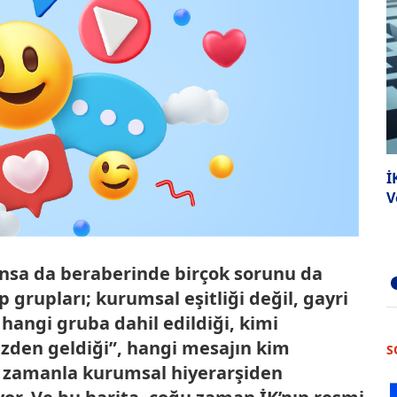
İ
V
sunsa da beraberinde birçok sorunu da
 grupları; kurumsal eşitliği değil, gayri
 hangi gruba dahil edildiği, kimi
ezden geldiği”, hangi mesajın kim
S
r, zamanla kurumsal hiyerarşiden