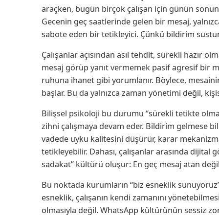
araçken, bugün birçok çalışan için günün son
Gecenin geç saatlerinde gelen bir mesaj, yalnızc
sabote eden bir tetikleyici. Çünkü bildirim sustu
Çalışanlar açısından asıl tehdit, sürekli hazır ol
mesaj görüp yanıt vermemek pasif agresif bir mes
ruhuna ihanet gibi yorumlanır. Böylece, mesaini
başlar. Bu da yalnızca zaman yönetimi değil, kişise
Bilişsel psikoloji bu durumu “sürekli tetikte olma
zihni çalışmaya devam eder. Bildirim gelmese bil
vadede uyku kalitesini düşürür, karar mekanizmal
tetikleyebilir. Dahası, çalışanlar arasında dijita
sadakat” kültürü oluşur: En geç mesaj atan değil
Bu noktada kurumların “biz esneklik sunuyoruz” 
esneklik, çalışanın kendi zamanını yönetebilmesi
olmasıyla değil. WhatsApp kültürünün sessiz zor