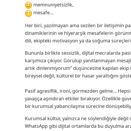
memnuniyetsizlik,
mesafe…
Her biri, yazılmayan ama sezilen bir iletişimin 
dinamiklerinin ve hiyerarşik mesafelerin görünmey
dili, ekipteki motivasyon ya da soğuma süreçlerin
Bununla birlikte sessizlik, dijital mecralarda pas
karşımıza çıkıyor. Görülüp yanıtlanmayan mesajlar
artık dinlenmiyorum” düşüncesine kapılan ekip ü
bireysel değil, kültürel bir hasar yarattığını göste
Pasif agresiflik, ironi, görmezden gelme… Heps
yavaşça aşındıran etkiler bırakıyor. Özellikle gü
bir kurumsal yabancılaşma sürecine dönüşebiliy
Kurumsal kültür, yalnızca ne söylendiğiyle değil 
WhatsApp gibi dijital ortamlarda bu duyulma arz