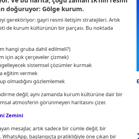
yor. Ve bu harita, çoğu zaman İK’nın resmi
lan doğuruyor:
Gölge kurum.
 gerektiriyor: gayri resmi iletişim stratejileri. Artık
keti de kurum kültürünün bir parçası. Bu noktada
Kim hangi gruba dahil edilmeli?)
m için açık çerçeveler çizmek)
engelleyecek sistemsel çözümler kurmak
da eğitim vermek
olup olmadığını gözlemlemek
endirme değil; aynı zamanda kurum kültürüne dair bir
rumsal atmosferin görünmeyen haritasını çizer.
eni Zemini
n mesajlar, artık sadece bir cümle değil; bir
. WhatsApp, başlangıçta pratikliğiyle öne çıkan bir