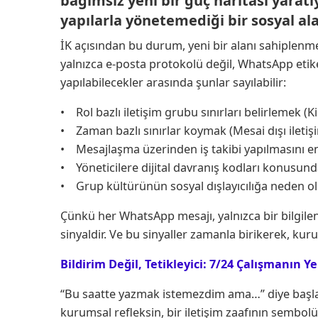
bağımsız yeni bir güç haritası yaratı
yapılarla yönetemediği bir sosyal a
İK açısından bu durum, yeni bir alanı sahiplenmeyi
yalnızca e-posta protokolü değil, WhatsApp eti
yapılabilecekler arasında şunlar sayılabilir:
• Rol bazlı iletişim grubu sınırları belirlemek (
• Zaman bazlı sınırlar koymak (Mesai dışı iletişi
• Mesajlaşma üzerinden iş takibi yapılmasını 
• Yöneticilere dijital davranış kodları konusun
• Grup kültürünün sosyal dışlayıcılığa neden 
Çünkü her WhatsApp mesajı, yalnızca bir bilgil
sinyaldir. Ve bu sinyaller zamanla birikerek, ku
Bildirim Değil, Tetikleyici: 7/24 Çalışmanın Y
“Bu saatte yazmak istemezdim ama…” diye başlaya
kurumsal refleksin, bir iletişim zaafının sembolü