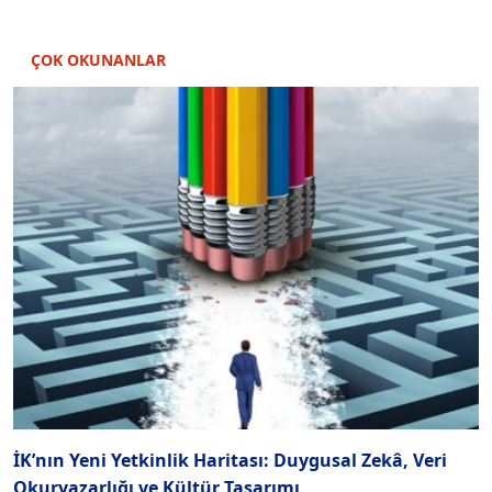
ÇOK OKUNANLAR
İK’nın Yeni Yetkinlik Haritası: Duygusal Zekâ, Veri
T
Okuryazarlığı ve Kültür Tasarımı
S