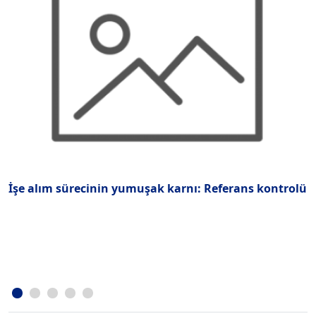
İşe alım sürecinin yumuşak karnı: Referans kontrolü
Ç
k