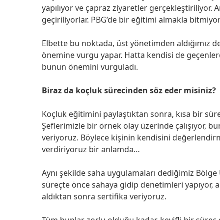
yapılıyor ve çapraz ziyaretler gerçekleştiriliyor. 
geçiriliyorlar. PBG’de bir eğitimi almakla bitmiyo
Elbette bu noktada, üst yönetimden aldığımız d
önemine vurgu yapar. Hatta kendisi de geçenlerde
bunun önemini vurguladı.
Biraz da koçluk sürecinden söz eder misiniz?
Koçluk eğitimini paylaştıktan sonra, kısa bir sür
Şeflerimizle bir örnek olay üzerinde çalışıyor, 
veriyoruz. Böylece kişinin kendisini değerlendirm
verdiriyoruz bir anlamda…
Aynı şekilde saha uygulamaları dediğimiz Bölge Ü
süreçte önce sahaya gidip denetimleri yapıyor, a
aldıktan sonra sertifika veriyoruz.
Tüm bunlar zorlu olduğu kadar, keyifli bir süreç d