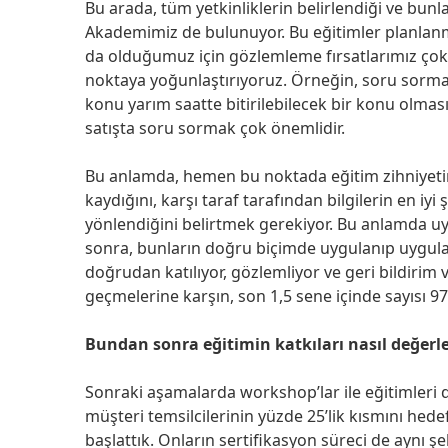
Bu arada, tüm yetkinliklerin belirlendiği ve bunla
Akademimiz de bulunuyor. Bu eğitimler planla
da olduğumuz için gözlemleme fırsatlarımız çok
noktaya yoğunlaştırıyoruz. Örneğin, soru sorma 
konu yarım saatte bitirilebilecek bir konu olmas
satışta soru sormak çok önemlidir.
Bu anlamda, hemen bu noktada eğitim zihniyetimi
kaydığını, karşı taraf tarafından bilgilerin en iy
yönlendiğini belirtmek gerekiyor. Bu anlamda u
sonra, bunların doğru biçimde uygulanıp uygu
doğrudan katılıyor, gözlemliyor ve geri bildirim v
geçmelerine karşın, son 1,5 sene içinde sayısı 97 
Bundan sonra eğitimin katkıları nasıl değerle
Sonraki aşamalarda workshop’lar ile eğitimleri 
müşteri temsilcilerinin yüzde 25’lik kısmını hede
başlattık. Onların sertifikasyon süreci de aynı şe