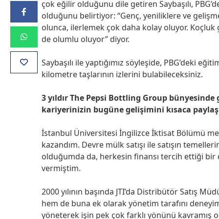
çok eğilir olduğunu dile getiren Saybaşılı, PBG’
olduğunu belirtiyor: “Genç, yeniliklere ve gelişme
olunca, ilerlemek çok daha kolay oluyor. Koçluk gi
de olumlu oluyor” diyor.
Saybaşılı ile yaptığımız söyleşide, PBG’deki eğiti
kilometre taşlarının izlerini bulabileceksiniz.
3 yıldır The Pepsi Bottling Group bünyesind
kariyerinizin bugüne gelişimini kısaca paylaş
İstanbul Üniversitesi İngilizce İktisat Bölümü m
kazandım. Devre mülk satışı ile satışın temelle
olduğumda da, herkesin finansı tercih ettiği bi
vermiştim.
2000 yılının başında JTI’da Distribütör Satış Mü
hem de buna ek olarak yönetim tarafını deneyim
yöneterek işin pek çok farklı yönünü kavramış 