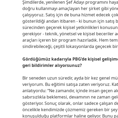
Şimdilerde, yenilenen Şef Adayı programını haya
doğru kullanmayı amaçlayan her şirket gibi yöne
çalışıyoruz. Satış için de buna hizmet edecek çok 
gösterildiği andan itibaren - ki bunun için satış
sürecinden geçerek kişisel yetkinlikleri konusund
gerekiyor - teknik, yönetsel ve kişisel becerile
araçları içeren bir program hazırladık. Hem tems
sindirebileceği, çeşitli lokasyonlarda geçecek b
Gördüğümüz kadarıyla PBG’de kişisel gelişime
geri bildirimler alıyorsunuz?
Bir seneden uzun süredir, ayda bir kez genel müd
veriyorum. Bu eğitimi satışa zaten veriyoruz. Ka
anlatıyordu: “Ne zamandır, içinde insan geçen ald
sabırsızlıkla beklemesi, devamının ne zaman ge
gösteriyor. Sonuç olarak, onlar sadece çalışan de
öncelikle kendimizde çözmemiz gereken bir şey 
konuşulduğu platformlar haline geliyor. Bunu pa