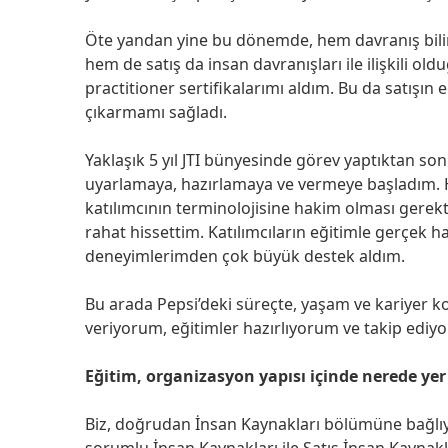
Öte yandan yine bu dönemde, hem davranış bili
hem de satış da insan davranışları ile ilişkili ol
practitioner sertifikalarımı aldım. Bu da satışın
çıkarmamı sağladı.
Yaklaşık 5 yıl JTI bünyesinde görev yaptıktan sonr
uyarlamaya, hazırlamaya ve vermeye başladım. He
katılımcının terminolojisine hakim olması gerekt
rahat hissettim. Katılımcıların eğitimle gerçek 
deneyimlerimden çok büyük destek aldım.
Bu arada Pepsi’deki süreçte, yaşam ve kariyer 
veriyorum, eğitimler hazırlıyorum ve takip edi
Eğitim, organizasyon yapısı içinde nerede yer
Biz, doğrudan İnsan Kaynakları bölümüne bağlıyı
sorumlu İnsan Kaynakları ile Satış İnsan Kaynakla