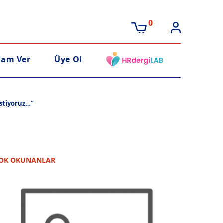
0
lam Ver
Üye Ol
istiyoruz…”
OK OKUNANLAR