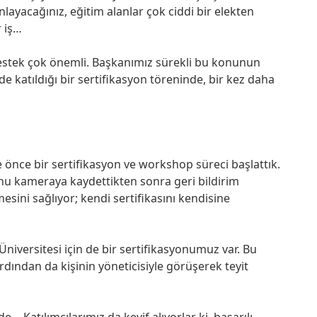
Anlayacağınız, eğitim alanlar çok ciddi bir elekten
r iş…
estek çok önemli. Başkanımız sürekli bu konunun
 katıldığı bir sertifikasyon töreninde, bir kez daha
e önce bir sertifikasyon ve workshop süreci başlattık.
bunu kameraya kaydettikten sonra geri bildirim
esini sağlıyor; kendi sertifikasını kendisine
niversitesi için de bir sertifikasyonumuz var. Bu
rdından da kişinin yöneticisiyle görüşerek teyit
e… Katılımcılarımız da keyif alıyorlar ki, başarılı