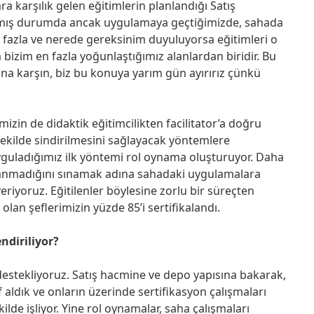
ra karşılık gelen eğitimlerin planlandığı Satış
nmış durumda ancak uygulamaya geçtiğimizde, sahada
 fazla ve nerede gereksinim duyuluyorsa eğitimleri o
bizim en fazla yoğunlaştığımız alanlardan biridir. Bu
ına karşın, biz bu konuya yarım gün ayırırız çünkü
zin de didaktik eğitimcilikten facilitator’a doğru
i şekilde sindirilmesini sağlayacak yöntemlere
yguladığımız ilk yöntemi rol oynama oluşturuyor. Daha
lanmadığını sınamak adına sahadaki uygulamalara
eriyoruz. Eğitilenler böylesine zorlu bir süreçten
olan şeflerimizin yüzde 85’i sertifikalandı.
ndiriliyor?
destekliyoruz. Satış hacmine ve depo yapısına bakarak,
f aldık ve onların üzerinde sertifikasyon çalışmaları
kilde işliyor. Yine rol oynamalar, saha çalışmaları