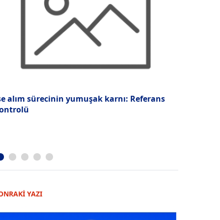
şe alım sürecinin yumuşak karnı: Referans
Unilever'd
ontrolü
görülüyor
ONRAKİ YAZI