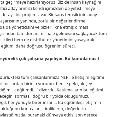
ta geçirmeye hazırlanıyoruz. Biz de insan kaynağını
tici adaylarımızı kendi içimizden de yetiştirmeye
detaylı bir projemiz var. Bir satış temsilcinin aday
 başarısının yanında, zorlu bir değerlendirme
a da yöneticisini ve bizleri ikna etmiş olması
r açısından tam donanımlı hale gelmesini sağlayacak tüm
ilcileri hem de distribütor yönetimini yaşayarak
ir eğitim, daha doğrusu öğrenim süreci.
 yönelik çok çalışma yapılıyor. Bu konuda nasıl
ürlükteki tüm çalışanlarımıza NLP ile İletişim eğitimi
tılımcılardan birinin yorumu, bence pek çok şey
ığım ilk eğitimdi…” diyordu. Katılımcıların bu eğitimi
leceğini sorması, doğru bir yolda olduğumuzu
ğil, her yönüyle birer insan… Bu eğitimler, iletişimin
olduğunu konu alan, kimliklerin, değerlerin
ylaştığınızda, buradaki dünyaya etkisi son derece