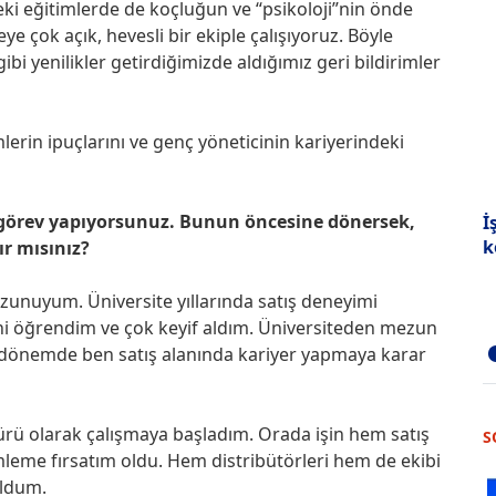
deki eğitimlerde de koçluğun ve “psikoloji”nin önde
ye çok açık, hevesli bir ekiple çalışıyoruz. Böyle
bi yenilikler getirdiğimizde aldığımız geri bildirimler
mlerin ipuçlarını ve genç yöneticinin kariyerindeki
e görev yapıyorsunuz. Bunun öncesine dönersek,
İ
k
ır mısınız?
ezunuyum. Üniversite yıllarında satış deneyimi
rini öğrendim ve çok keyif aldım. Üniversiteden mezun
r dönemde ben satış alanında kariyer yapmaya karar
dürü olarak çalışmaya başladım. Orada işin hem satış
S
leme fırsatım oldu. Hem distribütörleri hem de ekibi
oldum.