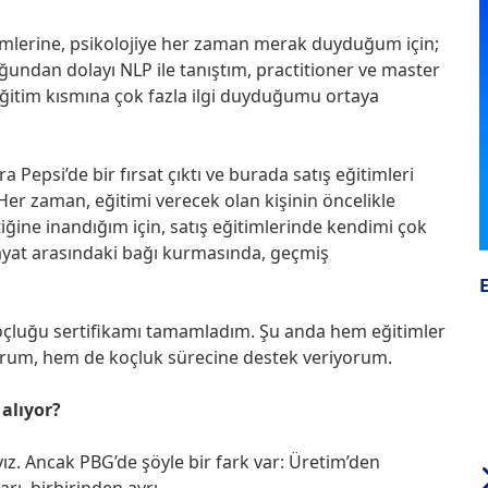
mlerine, psikolojiye her zaman merak duyduğum için;
duğundan dolayı NLP ile tanıştım, practitioner ve master
 eğitim kısmına çok fazla ilgi duyduğumu ortaya
a Pepsi’de bir fırsat çıktı ve burada satış eğitimleri
r zaman, eğitimi verecek olan kişinin öncelikle
iğine inandığım için, satış eğitimlerinde kendimi çok
hayat arasındaki bağı kurmasında, geçmiş
koçluğu sertifikamı tamamladım. Şu anda hem eğitimler
yorum, hem de koçluk sürecine destek veriyorum.
 alıyor?
z. Ancak PBG’de şöyle bir fark var: Üretim’den
rı, birbirinden ayrı.