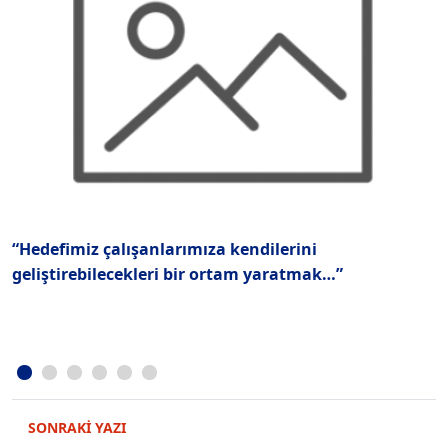
“Hedefimiz çalışanlarımıza kendilerini
İ
geliştirebilecekleri bir ortam yaratmak…”
SONRAKİ YAZI