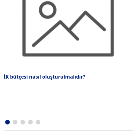
İK bütçesi nasıl oluşturulmalıdır?
A
a
y