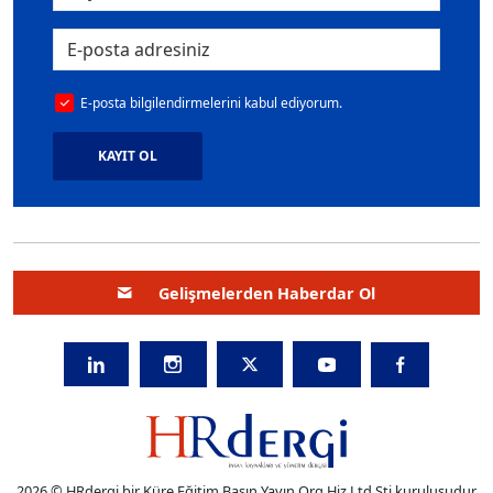
E-posta bilgilendirmelerini kabul ediyorum.
KAYIT OL
Gelişmelerden Haberdar Ol
2026 © HRdergi bir Küre Eğitim Basın Yayın Org.Hiz.Ltd.Şti kuruluşudur.