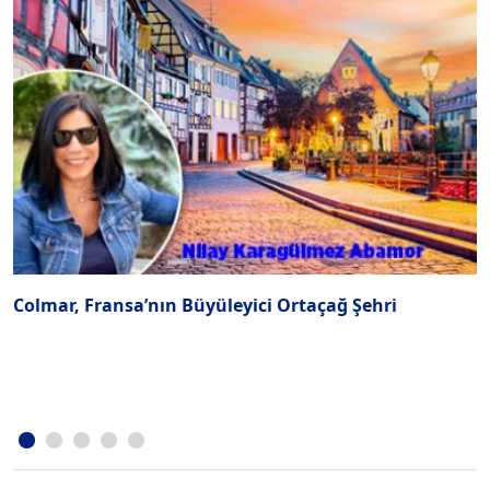
Colmar, Fransa’nın Büyüleyici Ortaçağ Şehri
B
F