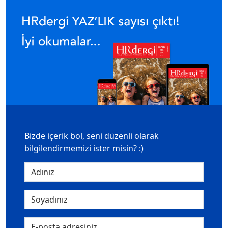
Bizde içerik bol, seni düzenli olarak
bilgilendirmemizi ister misin? :)