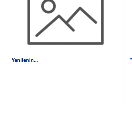
Yenilenin…
“