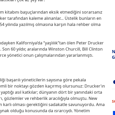
im kitabını başuçlarından eksik etmediğini sorarsanız
cker tarafından kaleme alınanlar… Üstelik bunların en
4 yılında yazılmış olmasına karşın hala rehber olma
dayken Kaliforniya’da “yaşlılık”tan ölen Peter Drucker
on 60 yıldır, aralarında Winston Churcill, Bill Clinton
N
rce yönetici onun çalışmalarından yararlanmıştı.
G
iği başarılı yöneticilerin sayısına göre pekala
mli bir noktayı gözden kaçırmış olursunuz: Drucker’ın
aptığı asıl katkılar; dünyanın dört bir yanındaki orta
ı, gözlemler ve rehberlik aracılığıyla olmuştu. New
S
rin karlı olması gerektiğini sadakatle savunuyordu. Ama
 kaynak olduğu konusunda da ısrarcıydı. Yönetim