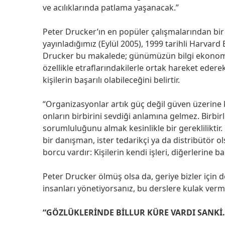
ve acılıklarında patlama yaşanacak.”
Peter Drucker’ın en popüler çalışmalarından bir 
yayınladığımız (Eylül 2005), 1999 tarihli Harvar
Drucker bu makalede; günümüzün bilgi ekonomisi
özellikle etraflarındakilerle ortak hareket edere
kişilerin başarılı olabileceğini belirtir.
“Organizasyonlar artık güç değil güven üzerine k
onların birbirini sevdiği anlamına gelmez. Birbirle
sorumluluğunu almak kesinlikle bir gerekliliktir. 
bir danışman, ister tedarikçi ya da distribütör o
borcu vardır: Kişilerin kendi işleri, diğerlerine ba
Peter Drucker ölmüş olsa da, geriye bizler için d
insanları yönetiyorsanız, bu derslere kulak verme
“GÖZLÜKLERİNDE BİLLUR KÜRE VARDI SANKİ