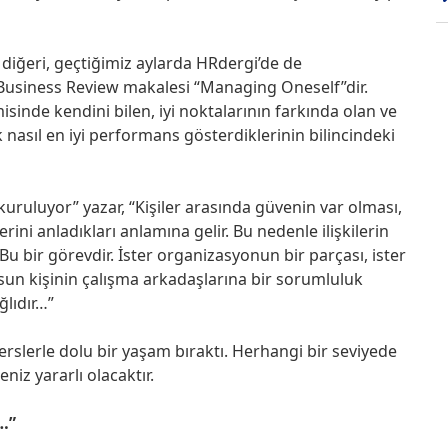
diğeri, geçtiğimiz aylarda HRdergi’de de
d Business Review makalesi “Managing Oneself”dir.
nde kendini bilen, iyi noktalarının farkında olan ve
k nasıl en iyi performans gösterdiklerinin bilincindeki
uruluyor” yazar, “Kişiler arasında güvenin var olması,
rini anladıkları anlamına gelir. Bu nedenle ilişkilerin
Bu bir görevdir. İster organizasyonun bir parçası, ister
lsun kişinin çalışma arkadaşlarına bir sorumluluk
ğlıdır…”
erslerle dolu bir yaşam bıraktı. Herhangi bir seviyede
niz yararlı olacaktır.
…”