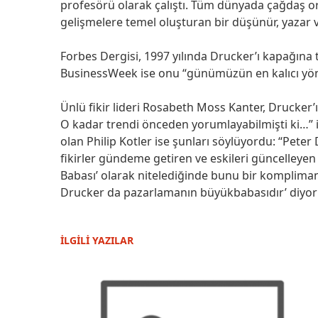
profesörü olarak çalıştı. Tüm dünyada çağdaş o
gelişmelere temel oluşturan bir düşünür, yazar 
Forbes Dergisi, 1997 yılında Drucker’ı kapağına t
BusinessWeek ise onu “günümüzün en kalıcı yön
Ünlü fikir lideri Rosabeth Moss Kanter, Drucker’ı
O kadar trendi önceden yorumlayabilmişti ki…” if
olan Philip Kotler ise şunları söylüyordu: “Peter
fikirler gündeme getiren ve eskileri güncelleyen 
Babası’ olarak nitelediğinde bunu bir kompliman
Drucker da pazarlamanın büyükbabasıdır’ diyo
İLGİLİ YAZILAR