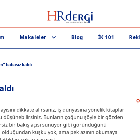
em
Makaleler
Blog
İK 101
Rek
” babasız kaldı
aldı
Ç
ısını dikkate alırsanız, iş dünyasına yönelik kitaplar
nu düşünebilirsiniz. Bunların çoğunu şöyle bir gözden
rsiz bir bakış açısı sunuyor gibi göründüğünü
yetli olduğundan kuşku yok, ama pek azının okumaya
ttıkları çok az şey var!