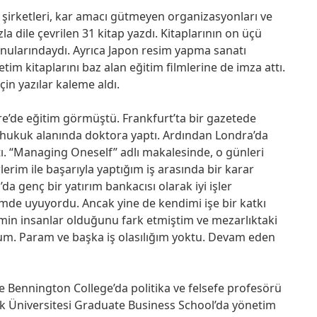
şirketleri, kar amacı gütmeyen organizasyonları ve
 dile çevrilen 31 kitap yazdı. Kitaplarının on üçü
onularındaydı. Ayrıca Japon resim yapma sanatı
im kitaplarını baz alan eğitim filmlerine de imza attı.
in yazılar kaleme aldı.
e’de eğitim görmüştü. Frankfurt’ta bir gazetede
ı hukuk alanında doktora yaptı. Ardından Londra’da
tı. “Managing Oneself” adlı makalesinde, o günleri
erim ile başarıyla yaptığım iş arasında bir karar
a genç bir yatırım bankacısı olarak iyi işler
imde uyuyordu. Ancak yine de kendimi işe bir katkı
imin insanlar olduğunu fark etmiştim ve mezarlıktaki
m. Param ve başka iş olasılığım yoktu. Devam eden
e Bennington College’da politika ve felsefe profesörü
rk Üniversitesi Graduate Business School’da yönetim