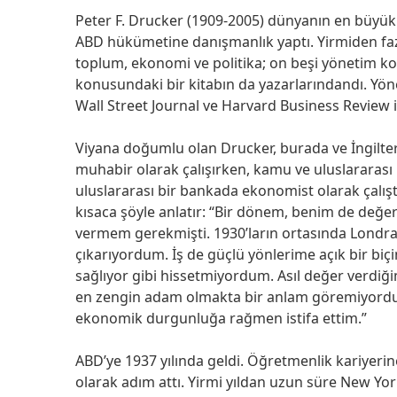
Peter F. Drucker (1909-2005) dünyanın en büyük 
ABD hükümetine danışmanlık yaptı. Yirmiden fazla
toplum, ekonomi ve politika; on beşi yönetim k
konusundaki bir kitabın da yazarlarındandı. Yönet
Wall Street Journal ve Harvard Business Review iç
Viyana doğumlu olan Drucker, burada ve İngilter
muhabir olarak çalışırken, kamu ve uluslararas
uluslararası bir bankada ekonomist olarak çalış
kısaca şöyle anlatır: “Bir dönem, benim de değerl
vermem gerekmişti. 1930’ların ortasında Londra’d
çıkarıyordum. İş de güçlü yönlerime açık bir biç
sağlıyor gibi hissetmiyordum. Asıl değer verdiğ
en zengin adam olmakta bir anlam göremiyordu
ekonomik durgunluğa rağmen istifa ettim.”
ABD’ye 1937 yılında geldi. Öğretmenlik kariyerin
olarak adım attı. Yirmi yıldan uzun süre New Yo