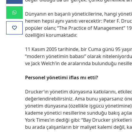
Dünyanın en başarılı yöneticilerine, hangi yönet
hemen hepsi aynı yanıtı verecektir: Peter F. Dru
popüler olanı; “The Practice of Management” 195
özelliğini korumaktadır.
11 Kasım 2005 tarihinde, bir Cuma günü 95 yaşın
“modern yönetimin babası” olarak niteleniyordu. S
ve Jack Welch’in de aralarında bulunduğu nesille
Personel yönetimi iflas mı etti?
Drucker’ın yönetim dünyasına katkılarını, etkiled
değerlendirebilirsiniz. Ama bunu yaparsanız öne
yönetim dünyasına (özellikle işgücü yönetimine) y
kademe yönetici nesillerine sunduğu bakış açılar
York Times’ın dediği gibi: “Bay Drucker şirketle
bu arada çalışanların bir maliyet kalemi değil,