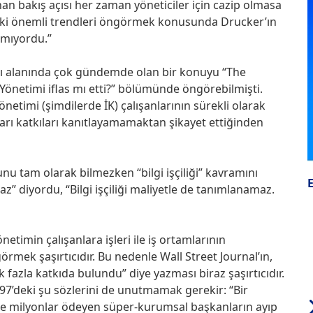
nan bakış açısı her zaman yöneticiler için cazip olmasa
ındaki önemli trendleri öngörmek konusunda Drucker’ın
amıyordu.”
ı alanında çok gündemde olan bir konuyu “The
önetimi iflas mı etti?” bölümünde öngörebilmişti.
önetimi (şimdilerde İK) çalışanlarının sürekli olarak
rı katkıları kanıtlayamamaktan şikayet ettiğinden
nu tam olarak bilmezken “bilgi işçiliği” kavramını
maz” diyordu, “Bilgi işçiliği maliyetle de tanımlanamaz.
timin çalışanlara işleri ile iş ortamlarının
örmek şaşırtıcıdır. Bu nedenle Wall Street Journal’ın,
azla katkıda bulundu” diye yazması biraz şaşırtıcıdır.
97’deki şu sözlerini de unutmamak gerekir: “Bir
e milyonlar ödeyen süper-kurumsal başkanların ayıp