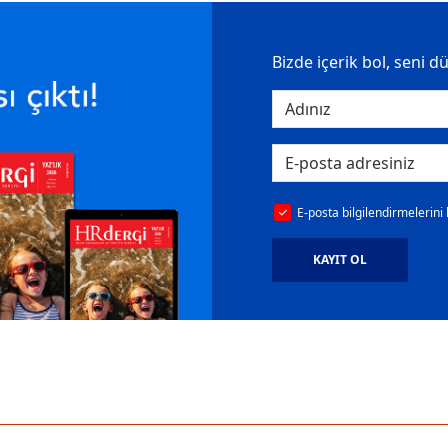
Bizde içerik bol, seni d
E-posta bilgilendirmelerini
KAYIT OL