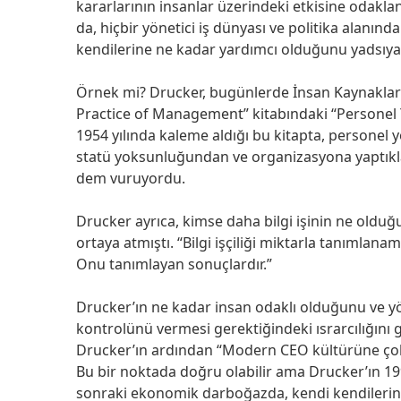
kararlarının insanlar üzerindeki etkisine odakla
da, hiçbir yönetici iş dünyası ve politika alan
kendilerine ne kadar yardımcı olduğunu yadsıy
Örnek mi? Drucker, bugünlerde İnsan Kaynaklar
Practice of Management” kitabındaki “Personel Y
1954 yılında kaleme aldığı bu kitapta, personel y
statü yoksunluğundan ve organizasyona yaptıkla
dem vuruyordu.
Drucker ayrıca, kimse daha bilgi işinin ne olduğu
ortaya atmıştı. “Bilgi işçiliği miktarla tanımlana
Onu tanımlayan sonuçlardır.”
Drucker’ın ne kadar insan odaklı olduğunu ve yöne
kontrolünü vermesi gerektiğindeki ısrarcılığını g
Drucker’ın ardından “Modern CEO kültürüne çok f
Bu bir noktada doğru olabilir ama Drucker’ın 19
sonraki ekonomik darboğazda, kendi kendilerin