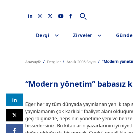
Dergi
Zirveler
Günd
“Modern yönetim
Anasayfa
Dergiler
Aralık 2005 Sayısı
“Modern yönetim” babasız k
Eğer her ay tüm dünyada yayınlanan yeni kitap say
yayınlamanın çok karlı bir faaliyet alanı olduğu
geçirdiğinizde, hepsinin yönetime yeni ve benze
hissedersiniz. Bu kitapların yazarlarının iyi ni
değer olduğu da bir gerçek. Çünkü genellikle anla