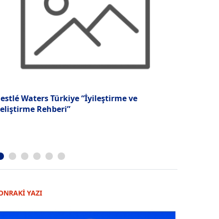
estlé Waters Türkiye “İyileştirme ve
“İnsan Kay
eliştirme Rehberi”
yönelmesi 
ONRAKİ YAZI