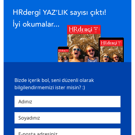
Bizde içerik bol, seni düzenli olarak
bilgilendirmemizi ister misin? :)