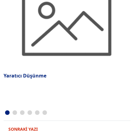
Yaratıcı Düşünme
H
D
SONRAKİ YAZI