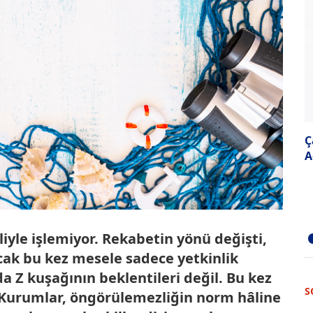
Ç
A
iyle işlemiyor. Rekabetin yönü değişti,
cak bu kez mesele sadece yetkinlik
da Z kuşağının beklentileri değil. Bu kez
S
 Kurumlar, öngörülemezliğin norm hâline