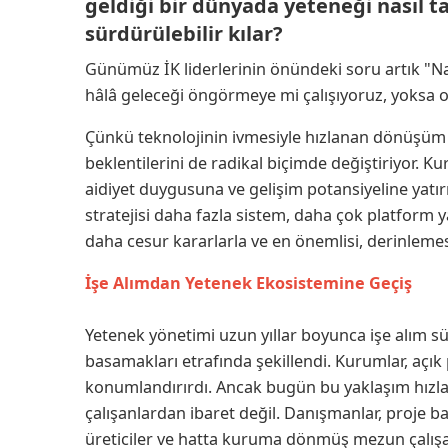
geldiği bir dünyada yeteneği nasıl tan
sürdürülebilir kılar?
Günümüz İK liderlerinin önündeki soru artık "Nas
hâlâ geleceği öngörmeye mi çalışıyoruz, yoksa 
Çünkü teknolojinin ivmesiyle hızlanan dönüşüm ya
beklentilerini de radikal biçimde değiştiriyor. Ku
aidiyet duygusuna ve gelişim potansiyeline yat
stratejisi daha fazla sistem, daha çok platform ya
daha cesur kararlarla ve en önemlisi, derinlemesi
İşe Alımdan Yetenek Ekosistemine Geçiş
Yetenek yönetimi uzun yıllar boyunca işe alım sür
basamakları etrafında şekillendi. Kurumlar, açık 
konumlandırırdı. Ancak bugün bu yaklaşım hızla
çalışanlardan ibaret değil. Danışmanlar, proje bazl
üreticiler ve hatta kuruma dönmüş mezun çalışan