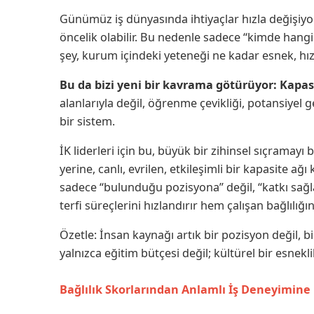
Günümüz iş dünyasında ihtiyaçlar hızla değişiyor.
öncelik olabilir. Bu nedenle sadece “kimde hangi y
şey, kurum içindeki yeteneği ne kadar esnek, hızl
Bu da bizi yeni bir kavrama götürüyor: Kapas
alanlarıyla değil, öğrenme çevikliği, potansiyel g
bir sistem.
İK liderleri için bu, büyük bir zihinsel sıçramayı 
yerine, canlı, evrilen, etkileşimli bir kapasite a
sadece “bulunduğu pozisyona” değil, “katkı sağla
terfi süreçlerini hızlandırır hem çalışan bağlılığın
Özetle: İnsan kaynağı artık bir pozisyon değil, b
yalnızca eğitim bütçesi değil; kültürel bir esnekl
Bağlılık Skorlarından Anlamlı İş Deneyimine