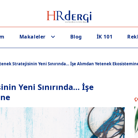
em
Makaleler
Blog
İK 101
Rek
etenek Stratejisinin Yeni Sınırında… İşe Alımdan Yetenek Ekosistemin
sinin Yeni Sınırında… İşe
ine
Ç