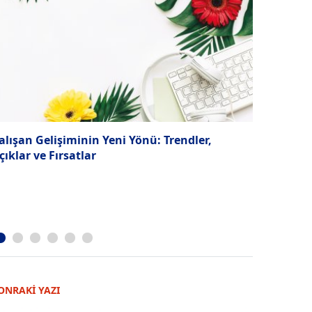
alışan Gelişiminin Yeni Yönü: Trendler,
Orta Kadem
çıklar ve Fırsatlar
Baskı Artı
ONRAKİ YAZI