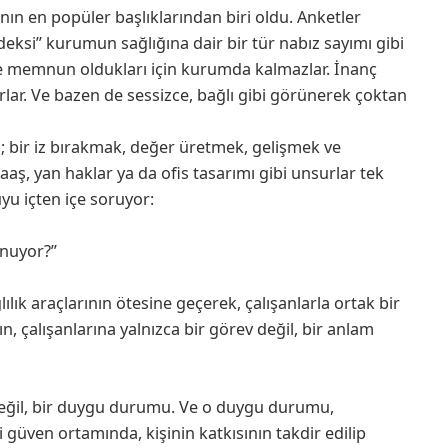
ının en popüler başlıklarından biri oldu. Anketler
deksi” kurumun sağlığına dair bir tür nabız sayımı gibi
ce memnun oldukları için kurumda kalmazlar. İnanç
lırlar. Ve bazen de sessizce, bağlı gibi görünerek çoktan
; bir iz bırakmak, değer üretmek, gelişmek ve
maaş, yan haklar ya da ofis tasarımı gibi unsurlar tek
uyu içten içe soruyor:
unuyor?”
ılık araçlarının ötesine geçerek, çalışanlarla ortak bir
 çalışanlarına yalnızca bir görev değil, bir anlam
r değil, bir duygu durumu. Ve o duygu durumu,
i güven ortamında, kişinin katkısının takdir edilip