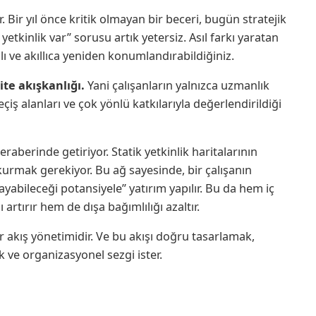
 Bir yıl önce kritik olmayan bir beceri, bugün stratejik
etkinlik var” sorusu artık yetersiz. Asıl farkı yaratan
ı ve akıllıca yeniden konumlandırabildiğiniz.
ite akışkanlığı.
Yani çalışanların yalnızca uzmanlık
eçiş alanları ve çok yönlü katkılarıyla değerlendirildiği
beraberinde getiriyor. Statik yetkinlik haritalarının
ğı kurmak gerekiyor. Bu ağ sayesinde, bir çalışanın
yabileceği potansiyele” yatırım yapılır. Bu da hem iç
ı artırır hem de dışa bağımlılığı azaltır.
ir akış yönetimidir. Ve bu akışı doğru tasarlamak,
ik ve organizasyonel sezgi ister.