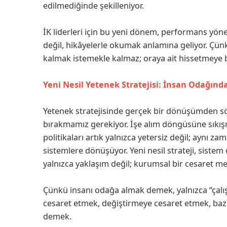
edilmediğinde şekilleniyor.
İK liderleri için bu yeni dönem, performans yöne
değil, hikâyelerle okumak anlamına geliyor. Çü
kalmak istemekle kalmaz; oraya ait hissetmeye b
Yeni Nesil Yetenek Stratejisi: İnsan Odağında
Yetenek stratejisinde gerçek bir dönüşümden söz
bırakmamız gerekiyor. İşe alım döngüsüne sıkışmı
politikaları artık yalnızca yetersiz değil; ayn
sistemlere dönüşüyor. Yeni nesil strateji, sistem
yalnızca yaklaşım değil; kurumsal bir cesaret me
Çünkü insanı odağa almak demek, yalnızca “ça
cesaret etmek, değiştirmeye cesaret etmek, ba
demek.