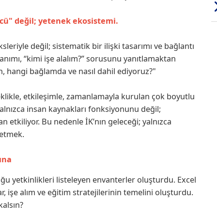
ücü" değil; yetenek ekosistemi.
leriyle değil; sistematik bir ilişki tasarımı ve bağlantı
tanımı, “kimi işe alalım?” sorusunu yanıtlamaktan
an, hangi bağlamda ve nasıl dahil ediyoruz?"
neklikle, etkileşimle, zamanlamayla kurulan çok boyutlu
alnızca insan kaynakları fonksiyonunu değil;
 etkiliyor. Bu nedenle İK’nın geleceği; yalnızca
 etmek.
ına
ğu yetkinlikleri listeleyen envanterler oluşturdu. Excel
r, işe alım ve eğitim stratejilerinin temelini oluşturdu.
kalsın?