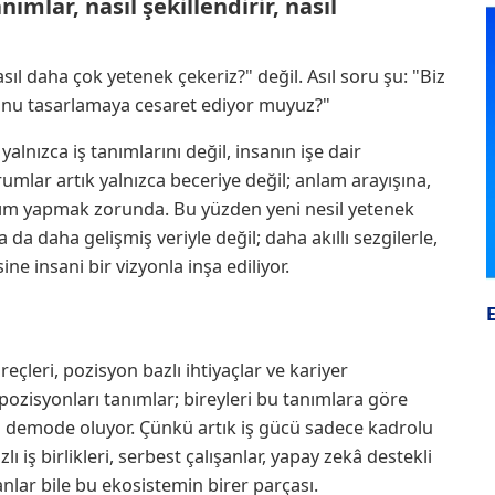
ımlar, nasıl şekillendirir, nasıl
ıl daha çok yetenek çekeriz?" değil. Asıl soru şu: "Biz
onu tasarlamaya cesaret ediyor muyuz?"
lnızca iş tanımlarını değil, insanın işe dair
rumlar artık yalnızca beceriye değil; anlam arayışına,
ırım yapmak zorunda. Bu yüzden yeni nesil yetenek
 da daha gelişmiş veriyle değil; daha akıllı sezgilerle,
ne insani bir vizyonla inşa ediliyor.
eçleri, pozisyon bazlı ihtiyaçlar ve kariyer
pozisyonları tanımlar; bireyleri bu tanımlara göre
 demode oluyor. Çünkü artık iş gücü sadece kadrolu
ı iş birlikleri, serbest çalışanlar, yapay zekâ destekli
lar bile bu ekosistemin birer parçası.