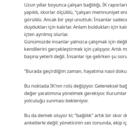
Uzun yıllar boyunca çalışan bağlılığı, İK raporlar
yapıldı, skorlar ölçüldü, “çalışan memnuniyet en
görüldü. Ancak bir şeyi unuttuk: İnsanlar sade
duydukları için kalırlar. Anlam buldukları için ka
içten ayrılmış olurlar.
Günümüzde insanlar yalnızca çalışmak için değil
kendilerini gerçekleştirmek için çalışıyor. Artık 
başına yeterli değil. İnsanlar işe gelirken şu sor
“Burada geçirdiğim zaman, hayatıma nasıl dok
Bu noktada İK’nın rolü değişiyor. Geleneksel bağl
değer yaratımına yönelmek gerekiyor. Kurumların,
yolculuğu sunması bekleniyor.
Bu da demek oluyor ki; “bağlılık” artık bir sko
anketlerle değil; yöneticinin ses tonunda, ekip iç