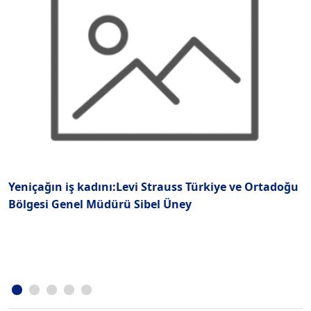
Yeniçağın iş kadını:Levi Strauss Türkiye ve Ortadoğu
“
Bölgesi Genel Müdürü Sibel Üney
g