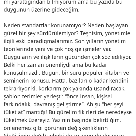
mı yarattığından bilmiyorum ama bu yazıda bu
duygunun üzerine gideceğim.
Neden standartlar korunamıyor? Neden başlayan
güzel bir şey sürdürülemiyor? Teşhisim, yönetimle
ilgili eski paradigmalarımız. Son yılların yönetim
teorilerinde yeni ve çok hoş gelişmeler var.
Duyguların ve ilişkilerin gücünden çok söz ediliyor.
Belki her zaman önemliydi ama bu kadar
konuşulmazdı. Bugün, bir sürü popüler kitabın ve
seminerin konusu. Hatta, bazıları o kadar kendini
tekrarlıyor ki, korkarım çok yakında usandıracak.
şablon terimler yerleşti: “önce insan, kişisel
farkındalık, davranış geliştirme”. Ah şu “her şeyi
tüket at” mantığı! Bu güzelim fikirleri de neredeyse
tüketmek üzereyiz. Yazının başında belirttiğim,
önlenemez gibi görünen değişkenliklerin
(değişimin değil) sebebi de çözümü de düşünce