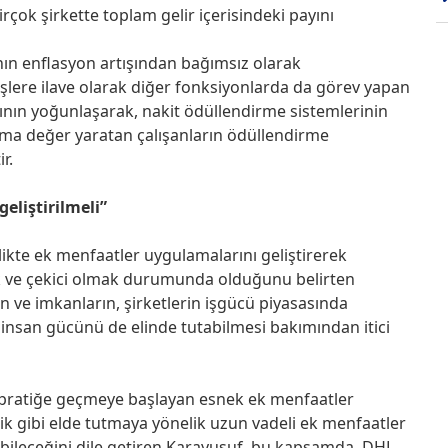
rçok şirkette toplam gelir içerisindeki payını
ının enflasyon artışından bağımsız olarak
işlere ilave olarak diğer fonksiyonlarda da görev yapan
nın yoğunlaşarak, nakit ödüllendirme sistemlerinin
ma değer yaratan çalışanların ödüllendirme
r.
eliştirilmeli”
likte ek menfaatler uygulamalarını geliştirerek
ak ve çekici olmak durumunda olduğunu belirten
n ve imkanların, şirketlerin işgücü piyasasında
n insan gücünü de elinde tutabilmesi bakımından itici
 pratiğe geçmeye başlayan esnek ek menfaatler
ilik gibi elde tutmaya yönelik uzun vadeli ek menfaatler
ileceğini dile getiren Karayusuf, bu kapsamda, DHL