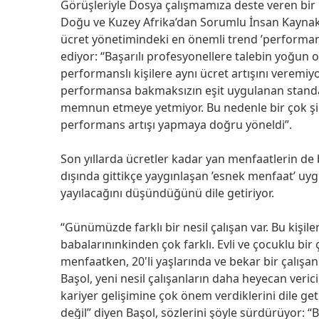
Görüşleriyle Dosya çalışmamıza deste veren bir b
Doğu ve Kuzey Afrika’dan Sorumlu İnsan Kaynakl
ücret yönetimindeki en önemli trend ’performan
ediyor: “Başarılı profesyonellere talebin yoğun 
performanslı kişilere aynı ücret artışını vere
performansa bakmaksızın eşit uygulanan standart
memnun etmeye yetmiyor. Bu nedenle bir çok şir
performans artışı yapmaya doğru yöneldi”.
Son yıllarda ücretler kadar yan menfaatlerin d
dışında gittikçe yaygınlaşan ’esnek menfaat’ 
yayılacağını düşündüğünü dile getiriyor.
“Günümüzde farklı bir nesil çalışan var. Bu kişile
babalarınınkinden çok farklı. Evli ve çocuklu bir ç
menfaatken, 20'li yaşlarında ve bekar bir çalışan 
Başol, yeni nesil çalışanların daha heyecan verici,
kariyer gelişimine çok önem verdiklerini dile g
değil” diyen Başol, sözlerini şöyle sürdürüyor: “