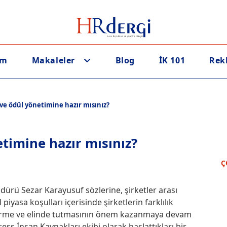
em
Makaleler
Blog
İK 101
Rek
 ve ödül yönetimine hazır mısınız?
etimine hazır mısınız?
Ç
rü Sezar Karayusuf sözlerine, şirketler arası
yasa koşulları içerisinde şirketlerin farklılık
iştirme ve elinde tutmasının önem kazanmaya devam
ess İnsan Kaynakları ekibi olarak başlattıkları bir