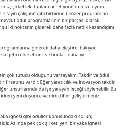
arınız, şirketteki toplam ücret yönetiminize uyum
nın “ayın çalışanı” gibi birbirine benzer programları
 mevcut ödül programlarının bir parçası olarak
r şu iki noktanın giderek daha fazla netlik kazandığını
r programlarına giderek daha eleştirel bakıyor.
azla getiri elde etmek ve bunları daha iyi
nizin çok tutucu olduğunu varsayalım. Takdir ve ödül
ir fırsatınız vardır. Eğer yaratıcılık ve inovasyon takdir
ğer unsurlarında da işe yarayabileceği söylenebilir. Bu
irken yeni düşünce ve direktifler geliştirmenizi
yaka iğnesi gibi ödüller konusundaki sorun;
dir. Aslında pek çok şirket, yeni bir yaka iğnesi