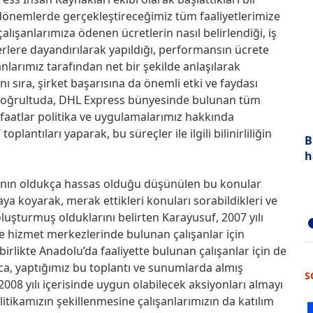
i dönemlerde gerçekleştireceğimiz tüm faaliyetlerimize
lışanlarımıza ödenen ücretlerin nasıl belirlendiği, iş
erlere dayandırılarak yapıldığı, performansın ücrete
şanlarımız tarafından net bir şekilde anlaşılarak
 sıra, şirket başarısına da önemli etki ve faydası
u doğrultuda, DHL Express bünyesinde bulunan tüm
faatlar politika ve uygulamalarımız hakkında
antıları yaparak, bu süreçler ile ilgili bilinirliliğin
B
h
ının oldukça hassas olduğu düşünülen bu konular
aya koyarak, merak ettikleri konuları sorabildikleri ve
oluşturmuş olduklarını belirten Karayusuf, 2007 yılı
ve hizmet merkezlerinde bulunan çalışanlar için
 birlikte Anadolu’da faaliyette bulunan çalışanlar için de
ıca, yaptığımız bu toplantı ve sunumlarda almış
S
08 yılı içerisinde uygun olabilecek aksiyonları almayı
itikamızın şekillenmesine çalışanlarımızın da katılım