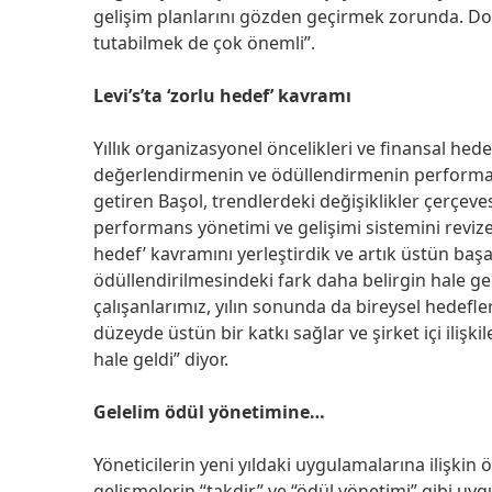
gelişim planlarını gözden geçirmek zorunda. D
tutabilmek de çok önemli”.
Levi’s’ta ‘zorlu hedef’ kavramı
Yıllık organizasyonel öncelikleri ve finansal hede
değerlendirmenin ve ödüllendirmenin performan
getiren Başol, trendlerdeki değişiklikler çerçeve
performans yönetimi ve gelişimi sistemini revize e
hedef’ kavramını yerleştirdik ve artık üstün başarı
ödüllendirilmesindeki fark daha belirgin hale gel
çalışanlarımız, yılın sonunda da bireysel hedefle
düzeyde üstün bir katkı sağlar ve şirket içi ilişk
hale geldi” diyor.
Gelelim ödül yönetimine…
Yöneticilerin yeni yıldaki uygulamalarına ilişki
gelişmelerin “takdir” ve “ödül yönetimi” gibi uyg