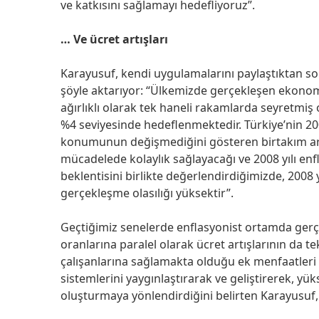
ve katkısını sağlamayı hedefliyoruz”.
… Ve ücret artışları
Karayusuf, kendi uygulamalarını paylaştıktan son
şöyle aktarıyor: “Ülkemizde gerçekleşen ekonom
ağırlıklı olarak tek haneli rakamlarda seyretmiş
%4 seviyesinde hedeflenmektedir. Türkiye’nin 2008
konumunun değişmediğini gösteren birtakım araşt
mücadelede kolaylık sağlayacağı ve 2008 yılı enf
beklentisini birlikte değerlendirdiğimizde, 2008 
gerçekleşme olasılığı yüksektir”.
Geçtiğimiz senelerde enflasyonist ortamda gerçe
oranlarına paralel olarak ücret artışlarının da t
çalışanlarına sağlamakta olduğu ek menfaatler
sistemlerini yaygınlaştırarak ve geliştirerek, yük
oluşturmaya yönlendirdiğini belirten Karayusuf,