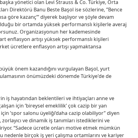
aşka yönetici olan Levi Strauss & Co. Türkiye, Orta
arı Direktörü Banu Beste Başol ise sözlerine, ”Bence
sa göre kazanç’” diyerek başlıyor ve şöyle devam
olduğu bir ortamda yüksek performanslı kişilerle averaj
miyorsunuz. Organizasyonun her kademesinde
 enflasyon artışı yüksek performanslı kişileri
ket ücretlere enflasyon artışı yapmaktansa
e büyük önem kazandığını vurgulayan Başol, yurt
uygulamasının önümüzdeki dönemde Türkiye'de de
rin iş hayatından beklentileri ve ihtiyaçları anne ve
alışan için ’bireysel emeklilik’ çok cazip bir yan
için ’spor salonu üyeliği’daha cazip olabiliyor” diyen
 zorlayıcı ve dinamik iş tanımları istediklerini ve
etiriyor. “Sadece ücretle onları motive etmek mümkün
Bu nedenle birçok iş yeri çalışma ortamlarını ve kariyer