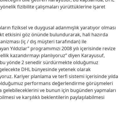
nelik fizibilite çalışmaları yürüttüklerine işaret
ların fiziksel ve duygusal adanmışlık yaratıyor olması
kt etkisini göz önünde bulundurarak, hali hazırda
ması (iç / dış müşteri tarafından) ile
an Yıldızlar” programımızı 2008 yılı içerisinde revize
sellik kazandırmayı planlıyoruz” diyen Karayusuf,
zde bu yönde 2 senedir sürdürmekte olduğumuz
gelecekte DHL bünyesinde yetenek olarak
ruz. Kariyer planlama ve terfi sistemi içerisinde yılda
kte olduğumuz performans değerlendirme görüşmeleri
ara gelebileceklerini ve bunun için bugünden yapmaları
ilmesi ve karşılıklı beklentilerin paylaşılabilmesi