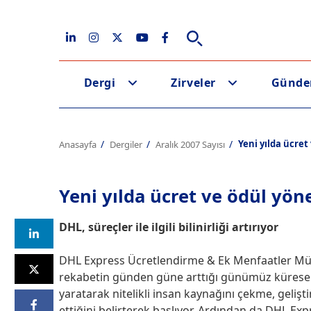
Dergi
Zirveler
Günd
Yeni yılda ücret
Anasayfa
Dergiler
Aralık 2007 Sayısı
Yeni yılda ücret ve ödül yön
DHL, süreçler ile ilgili bilinirliği artırıyor
DHL Express Ücretlendirme & Ek Menfaatler Müdü
rekabetin günden güne arttığı günümüz küresel pi
yaratarak nitelikli insan kaynağını çekme, gel
ettiğini belirterek başlıyor. Ardından da DHL Expr