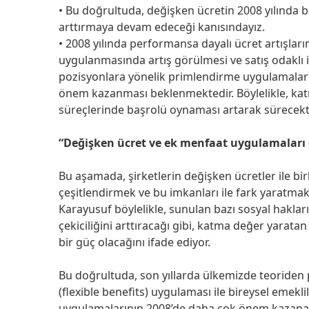
• Bu doğrultuda, değişken ücretin 2008 yılında bi
arttırmaya devam edeceği kanısındayız.
• 2008 yılında performansa dayalı ücret artışlar
uygulanmasında artış görülmesi ve satış odaklı 
pozisyonlara yönelik primlendirme uygulamaları
önem kazanması beklenmektedir. Böylelikle, kat
süreçlerinde başrolü oynaması artarak sürecekti
“Değişken ücret ve ek menfaat uygulamaları g
Bu aşamada, şirketlerin değişken ücretler ile bir
çeşitlendirmek ve bu imkanları ile fark yaratm
Karayusuf böylelikle, sunulan bazı sosyal hakları
çekiciliğini arttıracağı gibi, katma değer yarata
bir güç olacağını ifade ediyor.
Bu doğrultuda, son yıllarda ülkemizde teoriden
(flexible benefits) uygulaması ile bireysel emekl
uygulamalarının 2008’de daha çok önem kazanab