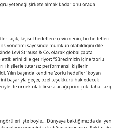
oğru yeteneği şirkete almak kadar onu orada
fleri açık, kişisel hedeflere çevirmenin, bu hedefleri
s yönetimi sayesinde mümkün olabildiğini dile
sinde Levi Strauss & Co. olarak global çapta
ttiklerini dile getiriyor: “Sürecimizin içine ‘zorlu
lı kişilerle tutarsız performanslı kişilerin
di. Yılın başında kendine ‘zorlu hedefler’ koyan
rini başarıyla geçer, özel teşekkürü hak edecek
ileriyle de örnek olabilirse alacağı prim çok daha cazip
n öngörüleri işte böyle… Dünyaya baktığımızda da, yeni
ulamaların önemini artırdığını görüyoruz. Peki, sizin