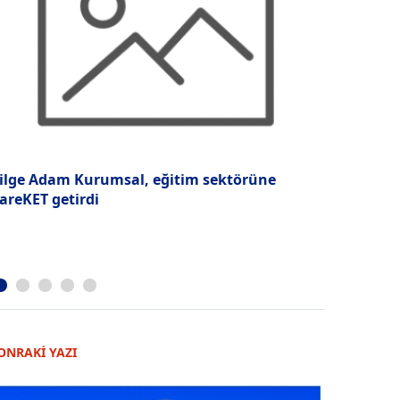
ilge Adam Kurumsal, eğitim sektörüne
“Film sekt
areKET getirdi
ONRAKİ YAZI