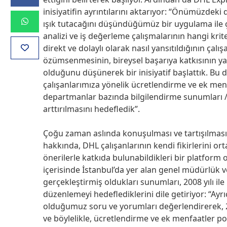
inisiyatifin ayrıntılarını aktarıyor: “Önümüzdek
ışık tutacağını düşündüğümüz bir uygulama ile ça
analizi ve iş değerleme çalışmalarının hangi krit
direkt ve dolaylı olarak nasıl yansıtıldığının çalı
özümsenmesinin, bireysel başarıya katkısının yanı
olduğunu düşünerek bir inisiyatif başlattık. B
çalışanlarımıza yönelik ücretlendirme ve ek men
departmanlar bazında bilgilendirme sunumları / topl
arttırılmasını hedefledik”.
Çoğu zaman aslında konuşulması ve tartışılmas
hakkında, DHL çalışanlarının kendi fikirlerini ort
önerilerle katkıda bulunabildikleri bir platform 
içerisinde İstanbul’da yer alan genel müdürlük 
gerçekleştirmiş oldukları sunumları, 2008 yılı ile
düzenlemeyi hedeflediklerini dile getiriyor: “Ayr
olduğumuz soru ve yorumları değerlendirerek, 20
ve böylelikle, ücretlendirme ve ek menfaatler pol