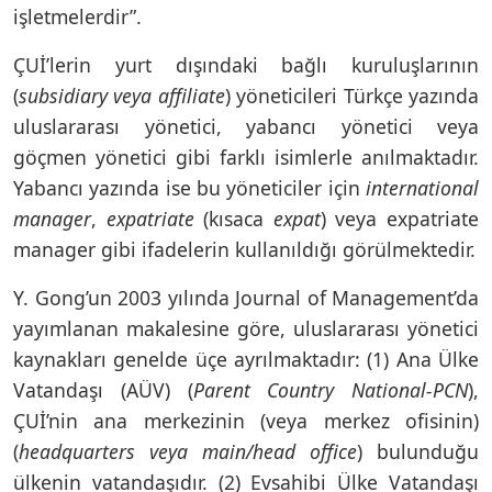
işletmelerdir”.
ÇUİ’lerin yurt dışındaki bağlı kuruluşlarının
(
subsidiary veya affiliate
) yöneticileri Türkçe yazında
uluslararası yönetici, yabancı yönetici veya
göçmen yönetici gibi farklı isimlerle anılmaktadır.
Yabancı yazında ise bu yöneticiler için
international
manager
,
expatriate
(kısaca
expat
) veya expatriate
manager gibi ifadelerin kullanıldığı görülmektedir.
Y. Gong’un 2003 yılında Journal of Management’da
yayımlanan makalesine göre, uluslararası yönetici
kaynakları genelde üçe ayrılmaktadır: (1) Ana Ülke
Vatandaşı (AÜV) (
Parent Country National-PCN
),
ÇUİ’nin ana merkezinin (veya merkez ofisinin)
(
headquarters veya main/head office
) bulunduğu
ülkenin vatandaşıdır. (2) Evsahibi Ülke Vatandaşı