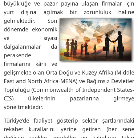
büyüklüğe ve pazar payına ulaşan firmalar için
yurt dışına açılmak bir zorunluluk haline
gelmektedir.
Son
dönemde ekonomik
ve siyasi
dalgalanmalar da
perakende
firmalarını kârlı ve
gelişmekte olan Orta Doğu ve Kuzey Afrika (Middle
East and North Africa-MENA) ve Bağımsız Devletler
Topluluğu (Commonwealth of Independent States-
CIS) ülkelerinin pazarlarına girmeye
yöneltmektedir.
Türkiye’de faaliyet gösterip sektör şartlarındaki
rekabet kurallarını yerine getiren (her sene
değişen renkler, modeller ve kalıpların takip