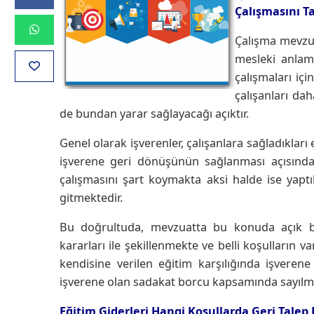
Çalışmasını Ta
Çalışma mevzuat
mesleki anlamd
çalışmaları iç
çalışanları dah
de bundan yarar sağlayacağı açıktır.
Genel olarak işverenler, çalışanlara sağladıklar
işverene geri dönüşünün sağlanması açısından,
çalışmasını şart koymakta aksi halde ise yaptık
gitmektedir.
Bu doğrultuda, mevzuatta bu konuda açık b
kararları ile şekillenmekte ve belli koşulların va
kendisine verilen eğitim karşılığında işveren
işverene olan sadakat borcu kapsamında sayılma
Eğitim Giderleri Hangi Koşullarda Geri Talep E