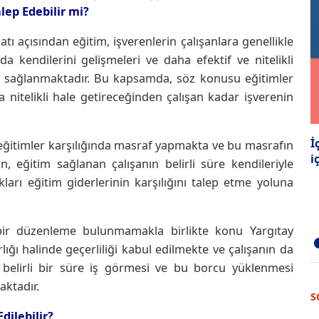
lep Edebilir mi?
ı açısından eğitim, işverenlerin çalışanlara genellikle
a kendilerini gelişmeleri ve daha efektif ve nitelikli
in sağlanmaktadır. Bu kapsamda, söz konusu eğitimler
a nitelikli hale getireceğinden çalışan kadar işverenin
İ
ı eğitimler karşılığında masraf yapmakta ve bu masrafın
i
 eğitim sağlanan çalışanın belirli süre kendileriyle
ları eğitim giderlerinin karşılığını talep etme yoluna
ir düzenleme bulunmamakla birlikte konu Yargıtay
rlığı halinde geçerliliği kabul edilmekte ve çalışanın da
e belirli bir süre iş görmesi ve bu borcu yüklenmesi
ktadır.
S
dilebilir?