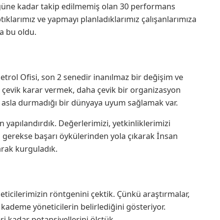
ugüne kadar takip edilmemiş olan 30 performans
ptıklarımız ve yapmayı planladıklarımız çalışanlarımıza
da bu oldu.
trol Ofisi, son 2 senedir inanılmaz bir değişim ve
evik karar vermek, daha çevik bir organizasyon
in asla durmadığı bir dünyaya uyum sağlamak var.
pılandırdık. Değerlerimizi, yetkinliklerimizi
 gerekse başarı öykülerinden yola çıkarak İnsan
arak kurguladık.
ticilerimizin röntgenini çektik. Çünkü araştırmalar,
 kademe yöneticilerin belirlediğini gösteriyor.
eri kadar potansiyellerini ölçtük.