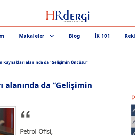
em
Makaleler
Blog
İK 101
Rek
san Kaynakları alanında da “Gelişimin Öncüsü”
rı alanında da “Gelişimin
Ç