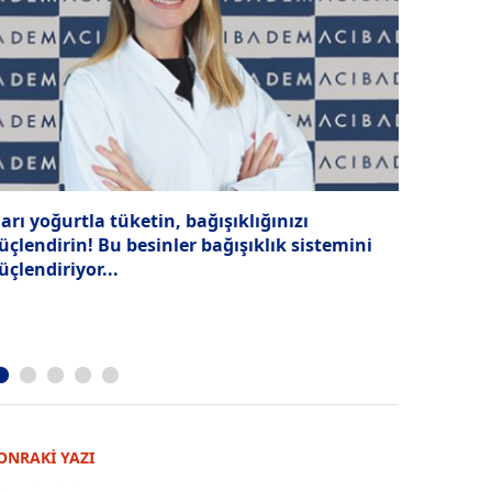
arı yoğurtla tüketin, bağışıklığınızı
Geleceğin İ
üçlendirin! Bu besinler bağışıklık sistemini
üçlendiriyor...
ONRAKİ YAZI