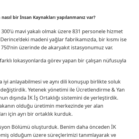
 nasıl bir
İnsan Kaynakları yapılanmanız var?
ık 300’ü mavi yakalı olmak üzere 831 personele hizmet
ı Derince’deki madeni yağlar fabrikamızda, bir kısmı ise
1750’nin üzerinde de akaryakıt istasyonumuz var.
n, farklı lokasyonlarda görev yapan bir çalışan nüfusuyla
iyi anlayabilmesi ve aynı dili konuşup birlikte soluk
 değiştirdik. Yetenek yönetimi ile Ücretlendirme & Yan
n dışında İK İş Ortaklığı sistemini de yerleştirdik.
i yakanın olduğu üretimin merkezinde yer alan
arı için ayrı bir ortaklık kurduk.
rasyon Bölümü oluşturduk. Benim daha önceden İK
emiş olduğum üzere süreçlerimizi tanımlayarak ve