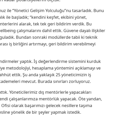
z ile “Yönetici Gelişim Yolculuğu”nu tasarladık. Bunu
alık ile başladık; “kendini keşfet, ekibini yönet,
nterlerini alarak, tek tek geri bildirim verdik. Bu
llbeing çalışmalarını dahil ettik. Güvene dayalı ilişkiler
guladık. Bundan sonraki modüllerde tabii ki teknik
sı iş birliğini artırmayı, geri bildirim verebilmeyi
lendirmeler yaptık. İş değerlendirme sistemini kurduk
ye metodolojiyi, hesaplama yöntemini açıklamayı ve
hüt ettik. Şu anda yaklaşık 25 yöneticimizin iş
kademeleri mevcut. Burada sınırları zorluyoruz.
tık. Yöneticilerimiz dış mentörlerle yapacakları
kendi çalışanlarımıza mentörlük yapacak. Öte yandan,
 Ofisi olarak başarımızı gelecek nesillere taşıma
line yönelik de bir şeyler yapmak istedik.