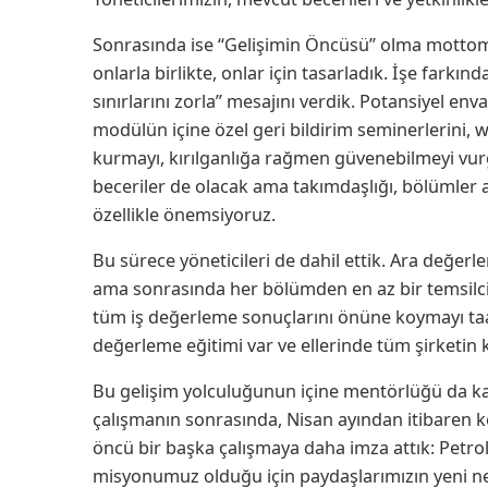
Sonrasında ise “Gelişimin Öncüsü” olma mottomu
onlarla birlikte, onlar için tasarladık. İşe farkınd
sınırlarını zorla” mesajını verdik. Potansiyel enva
modülün içine özel geri bildirim seminerlerini, we
kurmayı, kırılganlığa rağmen güvenebilmeyi vur
beceriler de olacak ama takımdaşlığı, bölümler ara
özellikle önemsiyoruz.
Bu sürece yöneticileri de dahil ettik. Ara değer
ama sonrasında her bölümden en az bir temsilci
tüm iş değerleme sonuçlarını önüne koymayı taah
değerleme eğitimi var ve ellerinde tüm şirketin 
Bu gelişim yolculuğunun içine mentörlüğü da kat
çalışmanın sonrasında, Nisan ayından itibaren 
öncü bir başka çalışmaya daha imza attık: Petrol
misyonumuz olduğu için paydaşlarımızın yeni nes