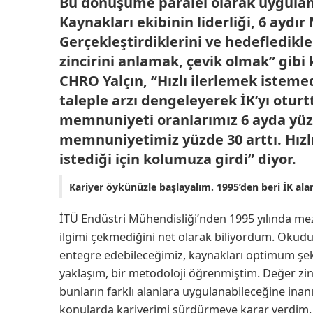
Bu dönüşüme paralel olarak uygulam
Kaynakları ekibinin liderliği, 6 aydı
Gerçekleştirdiklerini ve hedefledikl
zincirini anlamak, çevik olmak” gibi
CHRO Yalçın, “Hızlı ilerlemek isteme
taleple arzı dengeleyerek İK’yı oturt
memnuniyeti oranlarımız 6 ayda yüzde
memnuniyetimiz yüzde 30 arttı. Hızlı
istediği için kolumuza girdi” diyor.
Kariyer öykünüzle başlayalım. 1995’den beri İK alanı
İTÜ Endüstri Mühendisliği’nden 1995 yılında m
ilgimi çekmediğini net olarak biliyordum. Ok
entegre edebileceğimiz, kaynakları optimum şek
yaklaşım, bir metodoloji öğrenmiştim. Değer zinc
bunların farklı alanlara uygulanabileceğine ina
konularda kariyerimi sürdürmeye karar verdim.