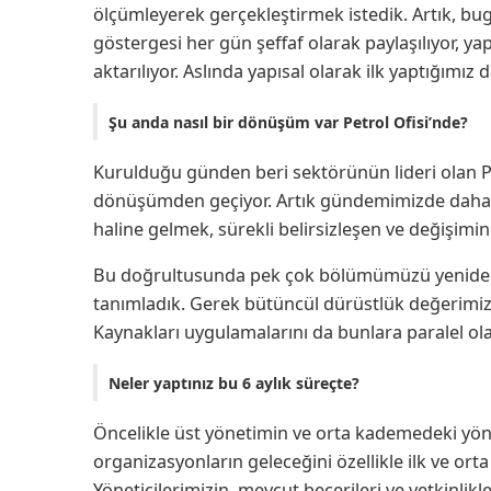
ölçümleyerek gerçekleştirmek istedik. Artık, b
göstergesi her gün şeffaf olarak paylaşılıyor, ya
aktarılıyor. Aslında yapısal olarak ilk yaptığımız 
Şu anda nasıl bir dönüşüm var Petrol Ofisi’nde?
Kurulduğu günden beri sektörünün lideri olan Pe
dönüşümden geçiyor. Artık gündemimizde daha ç
haline gelmek, sürekli belirsizleşen ve değişim
Bu doğrultusunda pek çok bölümümüzü yeniden ya
tanımladık. Gerek bütüncül dürüstlük değerimiz
Kaynakları uygulamalarını da bunlara paralel ol
Neler yaptınız bu 6 aylık süreçte?
Öncelikle üst yönetimin ve orta kademedeki yöne
organizasyonların geleceğini özellikle ilk ve orta
Yöneticilerimizin, mevcut becerileri ve yetkinlikl