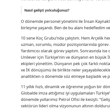
Nasıl gelişti yolculuğunuz?
O dönemde personel yönetimi ile İnsan Kaynakları
birleşme yaşandı. Ben de bu alanı hedefledim v
10 sene Koç Grubu’nda çalıştım. Hem Arçelik he
uzman, sorumlu, müdür pozisyonlarında görev a
Yardımcısı olarak görev yaptım. Sonrasında ise
Unilever için Türkiye’nin ve dünyanın en büyük İ
ekipleri yönettim. Dünyanın pek çok farklı nokta
ve İK dönüşümü ile birlikte neler yaşayabilecek
analitikten o dönemde söz etmeye başladık ve p
11 yıllık hızlı, dinamik ve öğrenme yoğun bir 
Globalde imza attığımız iyi uygulamaları Türkiy
dönemde yollarımız Petrol Ofisi ile kesişti. “Gel
sektörün lideri olma vizyonunun altının doldu