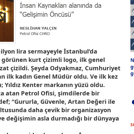
milyon lira sermayeyle İstanbul’da
i görünen kurt çizimli logo, ilk genel
N
g
zat çizildi. Şeyda Odyakmaz, Cumhuriyet
g
n ilk kadın Genel Müdür oldu. Ve ilk kez
dı; Yıldız Kenter markanın yüzü oldu.
 atan Petrol Ofisi, şimdilerde bir
ef; “Gururla, Güvenle, Artan Değeri ile
ltusunda daha çevik bir organizasyon
 ve değişimin asla durmadığı bir dünyaya
S