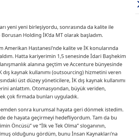
 yeni yeni birleşiyordu, sonrasında da kalite ile
e Borusan Holding İK’da MT olarak başladım.
m Amerikan Hastanesi’nde kalite ve İK konularında
ldım. Hatta kariyerimin 1,5 senesinde İdari Başhekim
 danışmanlık alanına geçtim ve Accenture bünyesinde
K dış kaynak kullanımı (outsourcing) hizmetini veren
sındaki üst düzey yöneticilere, İK dış kaynak kullanımı
lerini anlattım. Otomasyondan, büyük veriden,
ek çok firmada bunları uyguladık.
dönemden sonra kurumsal hayata geri dönmek istedim.
e’de de hayata geçirmeyi hedefliyordum. Tam da bu
işimin Öncüsü” ve “İlk ve Tek Olma” sloganının,
rulmuş olduğunu gördüm, bunu İnsan Kaynakları’na