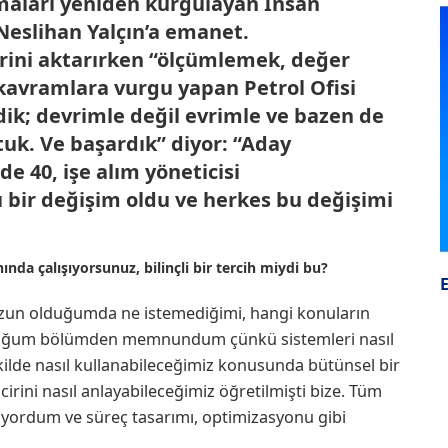
aları yeniden kurgulayan İnsan
r Neslihan Yalçın’a emanet.
erini aktarırken “ölçümlemek, değer
 kavramlara vurgu yapan Petrol Ofisi
dik; devrimle değil evrimle ve bazen de
tuk. Ve başardık” diyor: “Aday
 40, işe alım yöneticisi
 bir değişim oldu ve herkes bu değişimi
nda çalışıyorsunuz, bilinçli bir tercih miydi bu?
ezun olduğumda ne istemediğimi, hangi konuların
uduğum bölümden memnundum çünkü sistemleri nasıl
ilde nasıl kullanabileceğimiz konusunda bütünsel bir
irini nasıl anlayabileceğimiz öğretilmişti bize. Tüm
nıyordum ve süreç tasarımı, optimizasyonu gibi