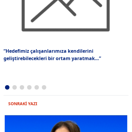
“Hedefimiz çalışanlarımıza kendilerini
T
geliştirebilecekleri bir ortam yaratmak…”
M
SONRAKİ YAZI