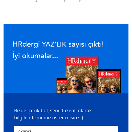
Bizde içerik bol, seni düzenli olarak
bilgilendirmemizi ister misin? :)