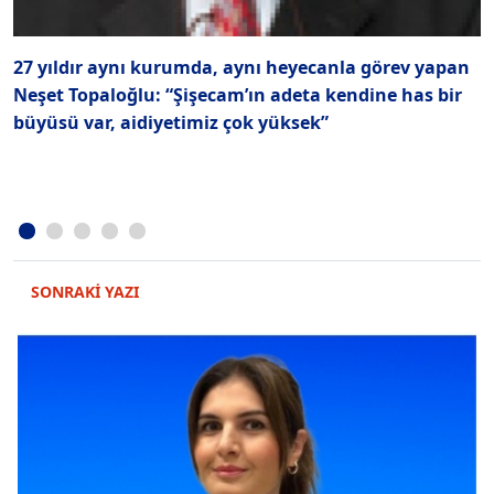
27 yıldır aynı kurumda, aynı heyecanla görev yapan
İ
Neşet Topaloğlu: “Şişecam’ın adeta kendine has bir
M
büyüsü var, aidiyetimiz çok yüksek”
SONRAKİ YAZI