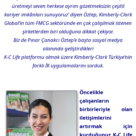
üretmeyi seven herkese ayrım gözetmeksizin çeşitli
kariyer imkânları sunuyoruz’ diyen Öztep, Kimberly-Clark
Global’in tüm FMCG sektöründe en çok çalışılmak istenen
şirketlerden biri olduğuna dikkat çekiyor.
Biz de Pınar Çanakcı Öztep’e başta sosyal medya
alanında geliştirdikleri
K-C Life platformu olmak üzere Kimberly-Clark Türkiye’nin
farklı İK uygulamalarını sorduk.
Öncelikle
çalışanların
birbirleriyle olan
iletişimlerini
artırmak için
kurduğunuz K-C Life