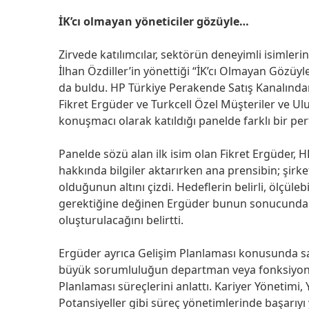
İK’cı olmayan yöneticiler gözüyle…
Zirvede katılımcılar, sektörün deneyimli isimle
İlhan Özdiller’in yönettiği “İK’cı Olmayan Gözüyle
da buldu. HP Türkiye Perakende Satış Kanalın
Fikret Ergüder ve Turkcell Özel Müşteriler ve U
konuşmacı olarak katıldığı panelde farklı bir perf
Panelde sözü alan ilk isim olan Fikret Ergüder,
hakkında bilgiler aktarırken ana prensibin; şir
olduğunun altını çizdi. Hedeflerin belirli, ölçüleb
gerektiğine değinen Ergüder bunun sonucunda d
oluşturulacağını belirtti.
Ergüder ayrıca Gelişim Planlaması konusunda sa
büyük sorumluluğun departman veya fonksiyon y
Planlaması süreçlerini anlattı. Kariyer Yönetim
Potansiyeller gibi süreç yönetimlerinde başarıyı 