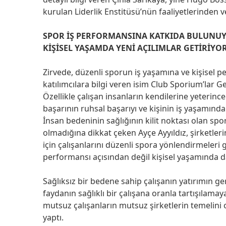
kurulan Liderlik Enstitüsü’nün faaliyetlerinden v
SPOR İŞ PERFORMANSINA KATKIDA BULUNU
KİŞİSEL YAŞAMDA YENİ AÇILIMLAR GETİRİYO
Zirvede, düzenli sporun iş yaşamına ve kişisel 
katılımcılara bilgi veren isim Club Sporium’lar 
Özellikle çalışan insanların kendilerine yeterin
başarının ruhsal başarıyı ve kişinin iş yaşamındak
İnsan bedeninin sağlığının kilit noktası olan sp
olmadığına dikkat çeken Ayçe Ayyıldız, şirketle
için çalışanlarını düzenli spora yönlendirmeleri 
performansı açısından değil kişisel yaşamında da
Sağlıksız bir bedene sahip çalışanın yatırımın ge
faydanın sağlıklı bir çalışana oranla tartışılam
mutsuz çalışanların mutsuz şirketlerin temelin
yaptı.