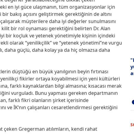
deki en iyi güce ulaşmanın, tüm organizasyonlar için
ir bakış açısını geliştirmek gerektiğinin de altını
bi çalışarak müşterilere daha iyi değerler sunulmasını
lit bir rol oynaması gerektiğini belirten Dr. Alan
 bir koçluk ve yetenek yönetimiyle kişinin içindeki
kli olarak “yenilikçilik” ve “yetenek yönetimi”ne vurgu
lı, daha güçlü, daha kolay ya da hiç olmazsa daha
"
y
lerin düştüğü en büyük yanılgının beyin fırtınası
a
enilikçi fikirler ortaya koyabilmesi için yeni kültürleri
na, farklı kaynaklardan bilgi almasına; kısacası merak
iğini vurguladı. Bunu yapması gereken departmanın
farklı fikri olanların şirket içerisinde
 ve İK’nın çalışanları cesaretlendirmesi gerektiğini
S
kat çeken Gregerman atılımların, kendi rahat