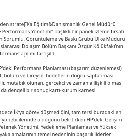
rinden stratejİKa Eğitim&Danışmanlık Genel Müdürü
 Performans Yönetimi” başlıklı bir paneli izleme fırsatı
dan Sorumlu, Görüntüleme ve Baskı Grubu Ülke Müdürü
luslararası Dolaşım Bölüm Başkanı Özgür Kölükfakı’nın
ormans açılımı tartışıldı.
 HP’deki Performans Planlaması (başarım düzenlemesi)
ket, bölüm ve bireysel hedeflerin doğru saptanması
ilir, mutabık olunan, gerçekçi ve zamanla ilişkili olması
a dengeli bir sonuç kartı-kurum karnesi
dece İK’ya görev düşmediğini, tam tersi buradaki en
öneticilerinde olduğunu belirtirken HP’deki Gelişim
i, Yetenek Yönetimi, Yedekleme Planlaması ve Yüksek
yakalamalarının temel nedeninin başarılı liderler