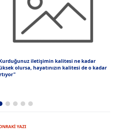
Kurduğunuz iletişimin kalitesi ne kadar
Gecenin gü
üksek olursa, hayatınızın kalitesi de o kadar
Madrid
rtıyor"
ONRAKİ YAZI