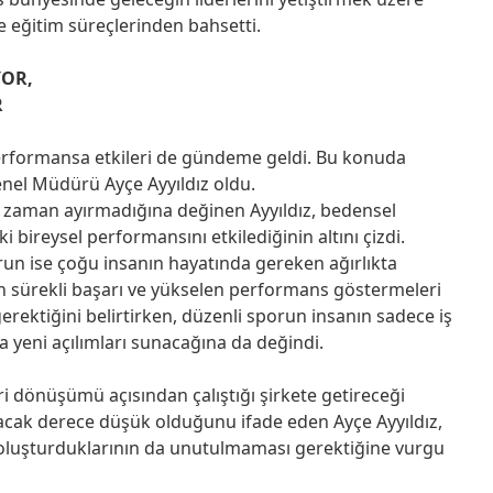
e eğitim süreçlerinden bahsetti.
YOR,
R
performansa etkileri de gündeme geldi. Bu konuda
Genel Müdürü Ayçe Ayyıldız oldu.
ce zaman ayırmadığına değinen Ayyıldız, bedensel
i bireysel performansını etkilediğinin altını çizdi.
orun ise çoğu insanın hayatında gereken ağırlıkta
rin sürekli başarı ve yükselen performans göstermeleri
gerektiğini belirtirken, düzenli sporun insanın sadece iş
 yeni açılımları sunacağına da değindi.
ri dönüşümü açısından çalıştığı şirkete getireceği
ayacak derece düşük olduğunu ifade eden Ayçe Ayyıldız,
i oluşturduklarının da unutulmaması gerektiğine vurgu