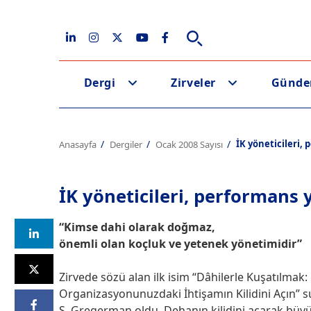
Dergi
Zirveler
Günd
İK yöneticileri,
Anasayfa
Dergiler
Ocak 2008 Sayısı
İK yöneticileri, performans
“Kimse dahi olarak doğmaz,
önemli olan koçluk ve yetenek yönetimidir”
Zirvede sözü alan ilk isim “Dâhilerle Kuşatılmak:
Organizasyonunuzdaki İhtişamın Kilidini Açın”
S. Gregerman oldu. Dehanın kilidini açarak büyü