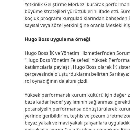
Yetkinlik Geliştirme Merkezi kurarak performans
büyüme stratejileri yürüttüklerini ifade etti. Sür
koçluk programı kurguladıklarından bahseden Erd
sayısal veya sözel yetkinliğine oranla Mesleki Kiş
Hugo Boss uygulama örneği
Hugo Boss İK ve Yönetim Hizmetleri’nden Soruml
“Hugo Boss Yönetim Felsefesi; Yüksek Performan
katılımcılarla paylaştı. Hugo Boss olarak İK sis
çerçevesinde oluşturduklarını belirten Sarıkaya
rol oynadığının da altını çizdi.
Yüksek performanslı kurum kültürü için değer zinc
baza kadar hedef yayılımının sağlanması gerekti
potansiyelin performansa dönüştürülerek kuru
yerinde geribildirim, teşhis ve çözüm üretme 
beyaz yakalı ve mavi yakalı çalışanlara uyguladı
detaylı bilgi veren Çınla Sarıkaya, yine Hugo Bos