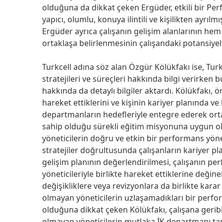
olduğuna da dikkat çeken Ergüder, etkili bir Perf
yapıcı, olumlu, konuya ilintili ve kişilikten ayrıl
Ergüder ayrıca çalışanın gelişim alanlarının he
ortaklaşa belirlenmesinin çalışandaki potansiye
Turkcell adına söz alan Özgür Kölükfakı ise, Tur
stratejileri ve süreçleri hakkında bilgi verirken b
hakkında da detaylı bilgiler aktardı. Kölükfakı, 
hareket ettiklerini ve kişinin kariyer planında ve
departmanların hedefleriyle entegre ederek ortak b
sahip olduğu sürekli eğitim misyonuna uygun ola
yöneticilerin doğru ve etkin bir performans yönet
stratejiler doğrultusunda çalışanların kariyer plan
gelişim planının değerlendirilmesi, çalışanın pe
yöneticileriyle birlikte hareket ettiklerine deği
değişikliklere veya revizyonlara da birlikte karar 
olmayan yöneticilerin uzlaşamadıkları bir perfo
olduğuna dikkat çeken Kölükfakı, çalışana geri
olmayan yöneticilerin mutlaka İK departmanı ta