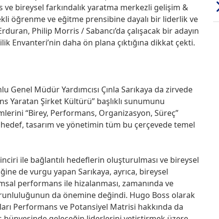
 ve bireysel farkındalık yaratma merkezli gelişim &
ekli öğrenme ve eğitme prensibine dayalı bir liderlik ve
uran, Philip Morris / Sabancı’da çalışacak bir adayın
ilik Envanteri’nin daha ön plana çıktığına dikkat çekti.
u Genel Müdür Yardımcısı Çınla Sarıkaya da zirvede
s Yaratan Şirket Kültürü” başlıklı sunumunu
temlerini “Birey, Performans, Organizasyon, Süreç”
; hedef, tasarım ve yönetimin tüm bu çerçevede temel
iri ile bağlantılı hedeflerin oluşturulması ve bireysel
ğine de vurgu yapan Sarıkaya, ayrıca, bireysel
msal performans ile hizalanması, zamanında ve
zorunluluğunun da önemine değindi. Hugo Boss olarak
kları Performans ve Potansiyel Matrisi hakkında da
s bünyesinde geleceğin liderlerini yetiştirmek üzere