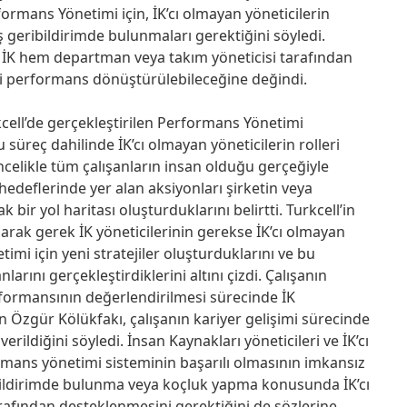
ormans Yönetimi için, İK’cı olmayan yöneticilerin
mış geribildirimde bulunmaları gerektiğini söyledi.
m İK hem departman veya takım yöneticisi tarafından
li performans dönüştürülebileceğine değindi.
kcell’de gerçekleştirilen Performans Yönetimi
u süreç dahilinde İK’cı olmayan yöneticilerin rolleri
öncelikle tüm çalışanların insan olduğu gerçeğiyle
 hedeflerinde yer alan aksiyonları şirketin veya
ir yol haritası oluşturduklarını belirtti. Turkcell’in
rak gerek İK yöneticilerinin gerekse İK’cı olmayan
imi için yeni stratejiler oluşturduklarını ve bu
larını gerçekleştirdiklerini altını çizdi. Çalışanın
rformansının değerlendirilmesi sürecinde İK
nen Özgür Kölükfakı, çalışanın kariyer gelişimi sürecinde
verildiğini söyledi. İnsan Kaynakları yöneticileri ve İK’cı
rmans yönetimi sisteminin başarılı olmasının imkansız
bildirimde bulunma veya koçluk yapma konusunda İK’cı
rafından desteklenmesini gerektiğini de sözlerine