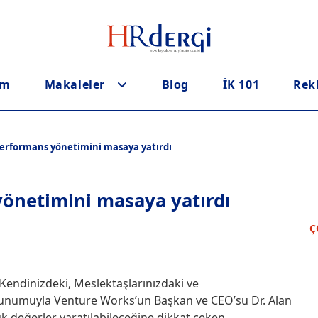
em
Makaleler
Blog
İK 101
Rek
 performans yönetimini masaya yatırdı
 yönetimini masaya yatırdı
Ç
 Kendinizdeki, Meslektaşlarınızdaki ve
 sunumuyla Venture Works’un Başkan ve CEO’su Dr. Alan
k değerler yaratılabileceğine dikkat çeken