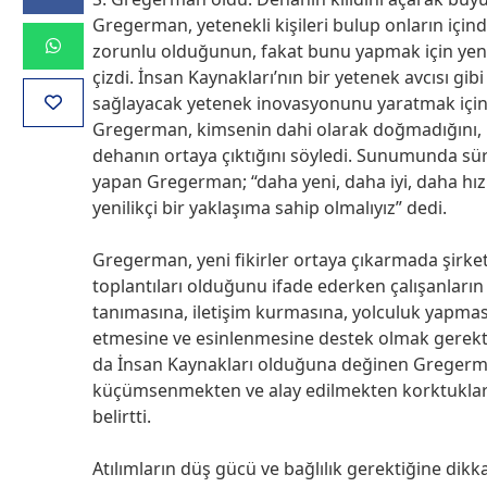
Gregerman, yetenekli kişileri bulup onların için
zorunlu olduğunun, fakat bunu yapmak için yeni b
çizdi. İnsan Kaynakları’nın bir yetenek avcısı gi
sağlayacak yetenek inovasyonunu yaratmak için ki
Gregerman, kimsenin dahi olarak doğmadığını, iyi
dehanın ortaya çıktığını söyledi. Sunumunda süre
yapan Gregerman; “daha yeni, daha iyi, daha hız
yenilikçi bir yaklaşıma sahip olmalıyız” dedi.
Gregerman, yeni fikirler ortaya çıkarmada şirket
toplantıları olduğunu ifade ederken çalışanların y
tanımasına, iletişim kurmasına, yolculuk yapması
etmesine ve esinlenmesine destek olmak gerekt
da İnsan Kaynakları olduğuna değinen Gregerman, 
küçümsenmekten ve alay edilmekten korktuklarını
belirtti.
Atılımların düş gücü ve bağlılık gerektiğine dik