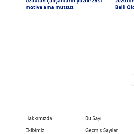
Uzaktan çalışanların yüzde 26’sı
2020’ni
motive ama mutsuz
Belli Ol
Hakkımızda
Bu Sayı
Ekibimiz
Geçmiş Sayılar