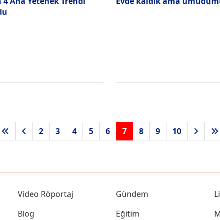
n 4 Ana Yetenek Trendi
Evde kaldık ama umudumu
du
2
3
4
5
6
7
8
9
10
Video Röportaj
Gündem
L
Blog
Eğitim
M