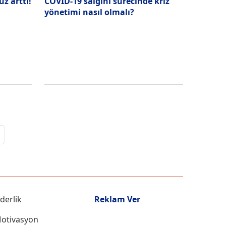
z arttı!
COVID-19 salgını sürecinde kriz
yönetimi nasıl olmalı?
iderlik
Reklam Ver
otivasyon