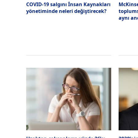
COVID-19 salgını İnsan Kaynakları
McKinse
yönetiminde neleri değiştirecek?
toplums
aynı a