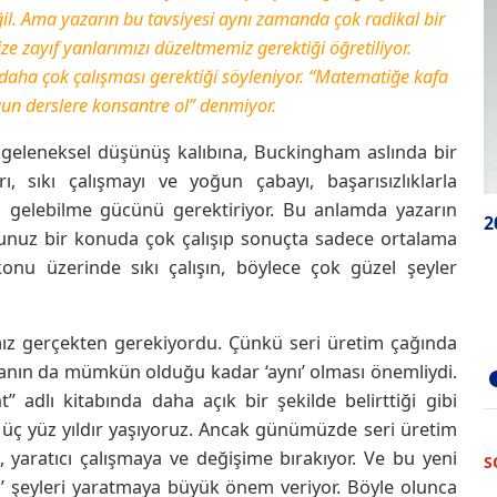
eğil. Ama yazarın bu tavsiyesi aynı zamanda çok radikal bir
e zayıf yanlarımızı düzeltmemiz gerektiği öğretiliyor.
daha çok çalışması gerektiği söyleniyor. “Matematiğe kafa
ğun derslere konsantre ol” denmiyor.
u geleneksel düşünüş kalıbına, Buckingham aslında bir
ı, sıkı çalışmayı ve yoğun çabayı, başarısızlıklarla
en gelebilme gücünü gerektiriyor. Bu anlamda yazarın
2
uğunuz bir konuda çok çalışıp sonuçta sadece ortalama
onu üzerinde sıkı çalışın, böylece çok güzel şeyler
mız gerçekten gerekiyordu. Çünkü seri üretim çağında
lışanın da mümkün olduğu kadar ‘aynı’ olması önemliydi.
 adlı kitabında daha açık bir şekilde belirttiği gibi
le üç yüz yıldır yaşıyoruz. Ancak günümüzde seri üretim
, yaratıcı çalışmaya ve değişime bırakıyor. Ve bu yeni
S
yi’ şeyleri yaratmaya büyük önem veriyor. Böyle olunca