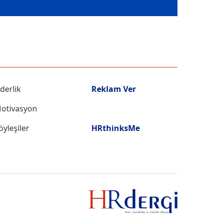
iderlik
Reklam Ver
otivasyon
öyleşiler
HRthinksMe