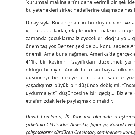
‘kurumsal makinaları’nı daha verimli bir şekild
bu yetenekleri şirket hedeflerine ulaşmada nasıl b
Dolayısıyla Buckingham’ın bu düşünceleri ve a
için olduğu kadar, ekiplerinden maksimum getir
zamanda çocuklarına izleyecekleri doğru yolu g
önem taşıyor. Benzer şekilde bu konu sadece Ame
önemli. Ama buna rağmen, Amerika’da gerçekleş
41’lik bir kesimin, “zayıflıkları düzeltmek ye
olduğu biliniyor. Ancak bu oran başka ülkel
düşünceyi benimseyenlerin oranı sadece yüz
yaşadığımız büyük bir düşünce değişimi. “İnsan
uydurmalıyız” düşüncesine bir geçiş... Bizle
etrafımızdakilerle paylaşmak olmalıdır.
David Creelman, İK Yönetimi alanında araştırm
şirketinin CEO’sudur. Amerika, Japonya, Kanada ve 
çalışmalarını sürdüren Creelman, seminerlere konuş