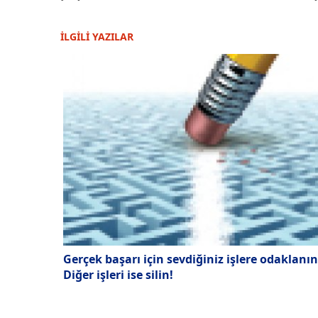
İLGİLİ YAZILAR
Gerçek başarı için sevdiğiniz işlere odaklanın
Diğer işleri ise silin!