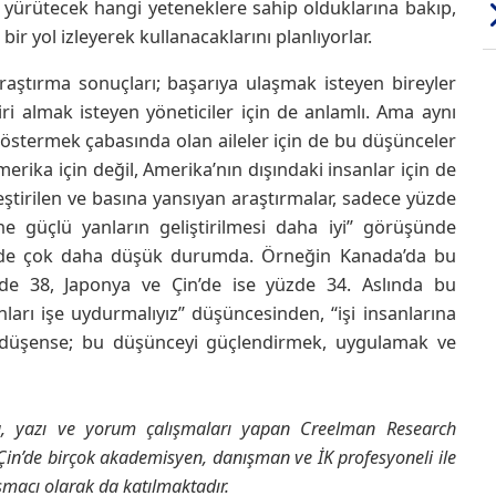
e yürütecek hangi yeteneklere sahip olduklarına bakıp,
ir yol izleyerek kullanacaklarını planlıyorlar.
raştırma sonuçları; başarıya ulaşmak isteyen bireyler
i almak isteyen yöneticiler için de anlamlı. Ama aynı
östermek çabasında olan aileler için de bu düşünceler
rika için değil, Amerika’nın dışındaki insanlar için de
tirilen ve basına yansıyan araştırmalar, sadece yüzde
rine güçlü yanların geliştirilmesi daha iyi” görüşünde
erde çok daha düşük durumda. Örneğin Kanada’da bu
de 38, Japonya ve Çin’de ise yüzde 34. Aslında bu
ları işe uydurmalıyız” düşüncesinden, “işi insanlarına
re düşense; bu düşünceyi güçlendirmek, uygulamak ve
a, yazı ve yorum çalışmaları yapan Creelman Research
Çin’de birçok akademisyen, danışman ve İK profesyoneli ile
macı olarak da katılmaktadır.