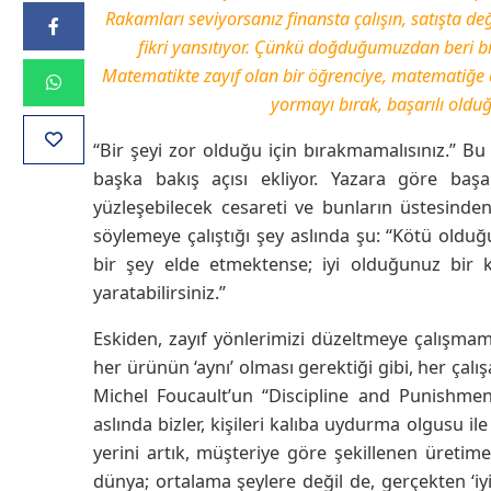
Rakamları seviyorsanız finansta çalışın, satışta d
fikri yansıtıyor. Çünkü doğduğumuzdan beri biz
Matematikte zayıf olan bir öğrenciye, matematiğe 
yormayı bırak, başarılı oldu
“Bir şeyi zor olduğu için bırakmamalısınız.” B
başka bakış açısı ekliyor. Yazara göre başar
yüzleşebilecek cesareti ve bunların üstesind
söylemeye çalıştığı şey aslında şu: “Kötü old
bir şey elde etmektense; iyi olduğunuz bir k
yaratabilirsiniz.”
Eskiden, zayıf yönlerimizi düzeltmeye çalışma
her ürünün ‘aynı’ olması gerektiği gibi, her ça
Michel Foucault’un “Discipline and Punishment”
aslında bizler, kişileri kalıba uydurma olgusu i
yerini artık, müşteriye göre şekillenen üretime
dünya; ortalama şeylere değil de, gerçekten ‘i