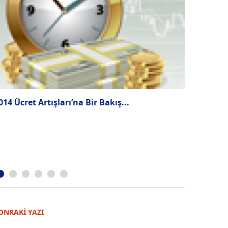
014 Ücret Artışları’na Bir Bakış...
General Ele
İK bu vizy
sıvadı
ONRAKİ YAZI