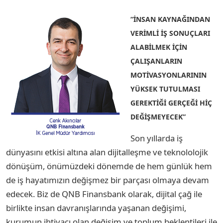
“İNSAN KAYNAĞINDAN
VERİMLİ İŞ SONUÇLARI
ALABİLMEK İÇİN
ÇALIŞANLARIN
MOTİVASYONLARININ
YÜKSEK TUTULMASI
GEREKTİĞİ GERÇEĞİ HİÇ
DEĞİŞMEYECEK”
Son yıllarda iş
dünyasını etkisi altına alan dijitalleşme ve teknololojik
dönüşüm, önümüzdeki dönemde de hem günlük hem
de iş hayatımızın değişmez bir parçası olmaya devam
edecek. Biz de QNB Finansbank olarak, dijital çağ ile
birlikte insan davranışlarında yaşanan değişimi,
kurumun ihtiyacı olan değişim ve toplum beklentileri ile