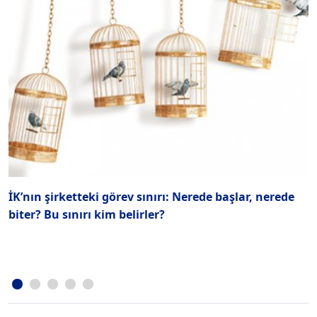
İK’nın şirketteki görev sınırı: Nerede başlar, nerede
G
biter? Bu sınırı kim belirler?