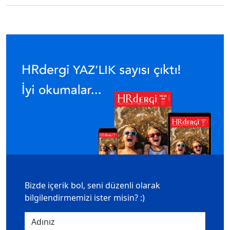
Bizde içerik bol, seni düzenli olarak
bilgilendirmemizi ister misin? :)