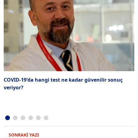
COVID-19'da hangi test ne kadar güvenilir sonuç
Ç
veriyor?
d
SONRAKİ YAZI