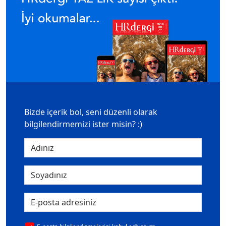
Bizde içerik bol, seni düzenli olarak
bilgilendirmemizi ister misin? :)