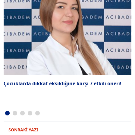
Çocuklarda dikkat eksikliğine karşı 7 etkili öneri!
K
SONRAKİ YAZI