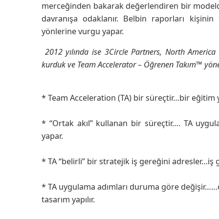
merceğinden bakarak değerlendiren bir modeldir
davranışa odaklanır. Belbin raporları kişinin
yönlerine vurgu yapar.
2012 yılında ise 3Circle Partners, North America (h
kurduk ve Team Accelerator – Öğrenen Takım™ yönet
* Team Acceleration (TA) bir süreçtir…bir eğitim y
* “Ortak akıl” kullanan bir süreçtir…. TA uygulam
yapar.
* TA “belirli” bir stratejik iş gereğini adresler…
* TA uygulama adımları duruma göre değişir……o
tasarım yapılır.