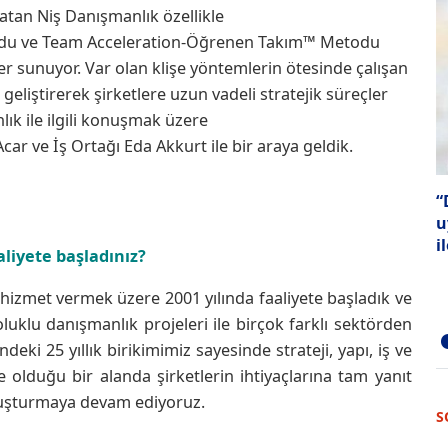
atan Niş Danışmanlık özellikle
odu ve Team Acceleration-Öğrenen Takım™ Metodu
ler sunuyor. Var olan klişe yöntemlerin ötesinde çalışan
 geliştirerek şirketlere uzun vadeli stratejik süreçler
ık ile ilgili konuşmak üzere
r ve İş Ortağı Eda Akkurt ile bir araya geldik.
“
u
i
liyete başladınız?
hizmet vermek üzere 2001 yılında faaliyete başladık ve
luklu danışmanlık projeleri ile birçok farklı sektörden
eki 25 yıllık birikimimiz sayesinde strateji, yapı, iş ve
olduğu bir alanda şirketlerin ihtiyaçlarına tam yanıt
luşturmaya devam ediyoruz.
S