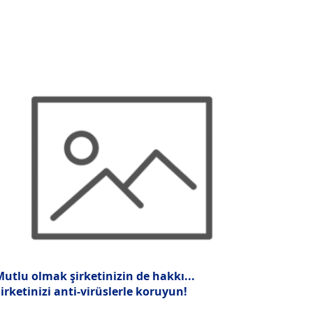
utlu olmak şirketinizin de hakkı...
irketinizi anti-virüslerle koruyun!