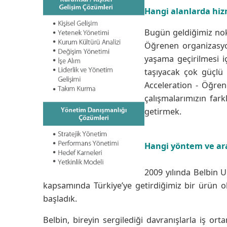
Hangi alanlarda hiz
Bugün geldiğimiz no
Öğrenen organizasyo
yaşama geçirilmesi i
taşıyacak çok güçlü
Acceleration - Öğren
çalışmalarımızın fark
getirmek.
Hangi yöntem ve ara
2009 yılında Belbin U
kapsamında Türkiye’ye getirdiğimiz bir ürün ol
başladık.
Belbin, bireyin sergilediği davranışlarla iş ort