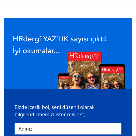
Bizde içerik bol, seni düzenli olarak
bilgilendirmemizi ister misin? :)