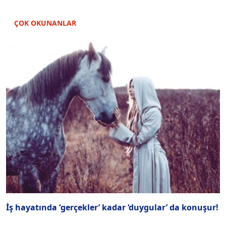
ÇOK OKUNANLAR
İş hayatında ‘gerçekler’ kadar ‘duygular’ da konuşur!
Ç