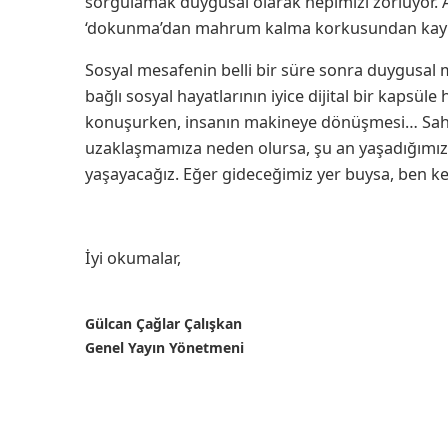
sorgulamak duygusal olarak hepimizi zorluyor. 
‘dokunma’dan mahrum kalma korkusundan kayn
Sosyal mesafenin belli bir süre sonra duygusal
bağlı sosyal hayatlarının iyice dijital bir kapsü
konuşurken, insanın makineye dönüşmesi… Sahip
uzaklaşmamıza neden olursa, şu an yaşadığımız
yaşayacağız. Eğer gideceğimiz yer buysa, ben k
İyi okumalar,
Gülcan Çağlar Çalışkan
Genel Yayın Yönetmeni