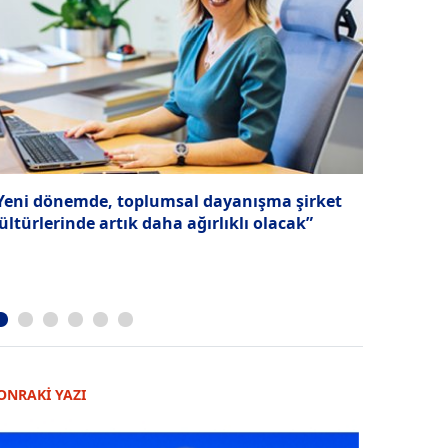
Yeni dönemde, toplumsal dayanışma şirket
Birbiriyle
ültürlerinde artık daha ağırlıklı olacak”
çözüm: İş 
ONRAKİ YAZI