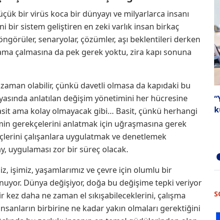
ük bir virüs koca bir dünyayı ve milyarlarca insanı
 bir sistem geliştiren en zeki varlık insan birkaç
 öngörüler, senaryolar, çözümler, aşı beklentileri derken
ama çalmasına da pek gerek yoktu, zira kapı sonuna
 zaman olabilir, çünkü davetli olmasa da kapıdaki bu
dünyasında anlatılan değişim yönetimini her hücresine
“
k
asit ama kolay olmayacak gibi… Basit, çünkü herhangi
şimin gerekçelerini anlatmak için uğraşmasına gerek
çlerini çalışanlara uygulatmak ve denetlemek
ay, uygulaması zor bir süreç olacak.
iz, işimiz, yaşamlarımız ve çevre için olumlu bir
uyor. Dünya değişiyor, doğa bu değişime tepki veriyor
S
ir kez daha ne zaman el sıkışabileceklerini, çalışma
insanların birbirine ne kadar yakın olmaları gerektiğini