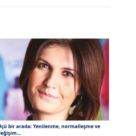
Üçü bir arada: Yenilenme, normalleşme ve
değişim…