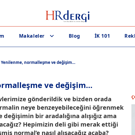
em
Makaleler
Blog
İK 101
Rek
: Yenilenme, normalleşme ve değişim…
normalleşme ve değişim…
Ç
vlerimize gönderildik ve bizden orada
ormalin neye benzeyebileceğini öğrenmek
e değişimin bir aradalığına alışığız ama
acağız? Hepimizin deli gibi merak ettiği
şmiş normal’e nasıl alışacağız acaba?