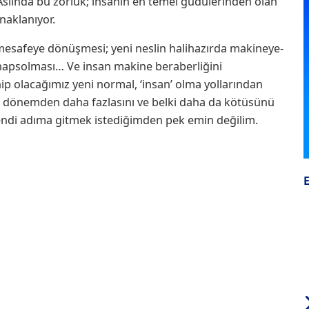
Aslında bu zorluk; insanın en temel güdülerinden olan
aklanıyor.
 mesafeye dönüşmesi; yeni neslin halihazırda makineye-
le hapsolması… Ve insan makine beraberliğini
 olacağımız yeni normal, ‘insan’ olma yollarından
 dönemden daha fazlasını ve belki daha da kötüsünü
endi adıma gitmek istediğimden pek emin değilim.