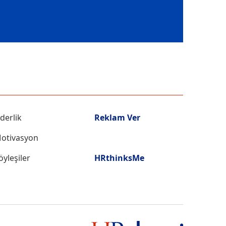
iderlik
Reklam Ver
otivasyon
öyleşiler
HRthinksMe