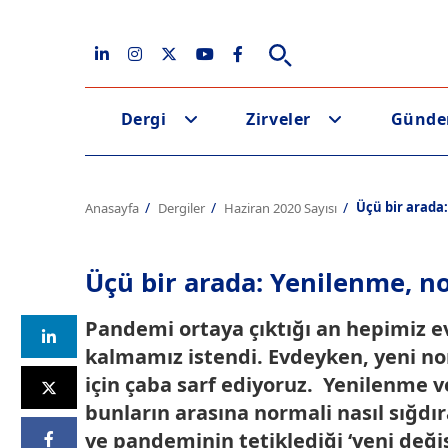
Dergi
Zirveler
Günd
Üçü bir arada
Anasayfa
Dergiler
Haziran 2020 Sayısı
Üçü bir arada: Yenilenme, 
Pandemi ortaya çıktığı an hepimiz e
kalmamız istendi. Evdeyken, yeni n
için çaba sarf ediyoruz. Yenilenme v
bunların arasına normali nasıl sığdır
ve pandeminin tetiklediği ‘yeni deği