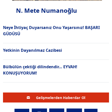
N. Mete Numanoğlu
Neye İhtiyaç Duyarsanız Onu Yaşarsınız! BAŞARI
GÜDÜSÜ
Yetkinin Dayanılmaz Cazibesi
Bülbülün çektiği dilindendir… EYVAH!
KONUŞUYORUM!
Gelişmelerden Haberdar Ol