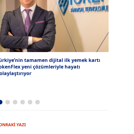
ürkiye’nin tamamen dijital ilk yemek kartı
Akçansa İK
okenFlex yeni çözümleriyle hayatı
dokunan s
olaylaştırıyor
ONRAKİ YAZI