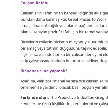
Çalışan Refahı
Çalışanların refahından bahsedildiğinde akla genel
bundan daha karmaşıktır. Great Places to Work'te
amaç, finansal sağlık ve anlamlı bağlantılardan 
olanak tanıyan pozitif refah için bir temel sağlaya
Bireylerin rollerini şirketin misyonuyla uyumlu 
bir amaç veya tatmin duygusunu teşvik edebilir. E
ilişkiler sayesinde harika bir çalışan deneyimi eld
ekip çalışmasına katkıda bulunur ve aidiyet duy
Bir yönetici ne yapmalı?
Aşağıda, yalnızca istisnai ve sıra dışı çalışanları
önlemenize yardımcı olacak bazı ipuçları yer alm
Farkında olun.
The Predictive Index'ten Greg Ba
kendilerine özgü kişiliklerini, tercihlerini ve çalışma