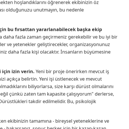
lmekten hoşlandıklarını öğrenerek ekibinizin öz
arçası olduğunuzu unutmayın, bu nedenle
çin bu fırsattan yararlanabilecek başka ekip
 daha fazla zaman geçirmeniz gerekebilir ve bu iyi bir
iler ve yetenekler geliştirecekler, organizasyonunuz
iniz daha fazla kişi olacaktır. İnsanların büyümesine
 için izin verin.
Yeni bir proje önerirken mevcut iş
i açıkça belirtin. Yeni işi üstlenecek ve mevcut
lmadıklarını biliyorlarsa, size karşı dürüst olmalarını
eğil çünkü zaten tam kapasite çalışıyorum" derlerse,
rüstlükleri takdir edilmelidir. Bu, psikolojik
ken ekibinizin tamamına - bireysel yeteneklerine ve
 - bakarsanız, sonuç herkes için bir kazan-kazan