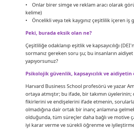
• Onlar birer simge ve reklam aracı olarak gö
kelime)
• Öncelikli veya tek kaygınız çeşitlilik içeren iş 
Peki, burada eksik olan ne?
Çeşitliliğe odaklanıp eşitlik ve kapsayıcılığı (DEI'
sormanız gereken soru şu; bu insanların aidiyet
yapıyorsunuz?
Psikolojik güvenlik, kapsayıcılık ve aidiyetin 
Harvard Business School profesörü ve yazar Amy
ortaya atmıştır; bu ifade, bir takımın üyelerin
fikirlerini ve endişelerini ifade etmenin, sorul
olmadığına dair ortak bir inanç anlamına gelmek
olduğunda, tüm süreçler daha bağlı ve motive çalı
iyi karar verme ve sürekli öğrenme ve iyileştirme