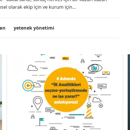
eysel olarak ekip için ve kurum için…
şan
yetenek yönetimi