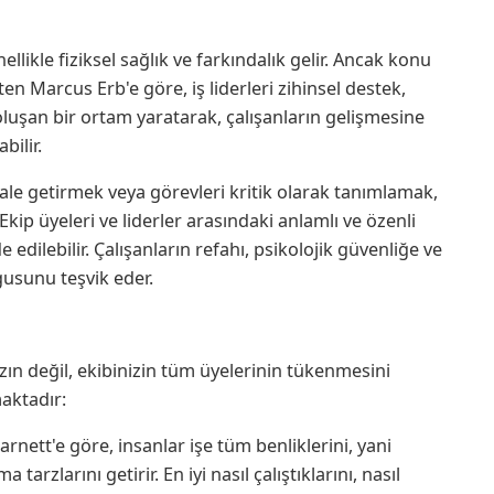
likle fiziksel sağlık ve farkındalık gelir. Ancak konu
n Marcus Erb'e göre, iş liderleri zihinsel destek,
oluşan bir ortam yaratarak, çalışanların gelişmesine
bilir.
hale getirmek veya görevleri kritik olarak tanımlamak,
kip üyeleri ve liderler arasındaki anlamlı ve özenli
e edilebilir. Çalışanların refahı, psikolojik güvenliğe ve
gusunu teşvik eder.
nızın değil, ekibinizin tüm üyelerinin tükenmesini
aktadır:
rnett'e göre, insanlar işe tüm benliklerini, yani
 tarzlarını getirir. En iyi nasıl çalıştıklarını, nasıl