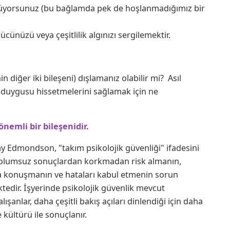
rüyorsunuz (bu bağlamda pek de hoşlanmadığımız bir
gücünüzü veya çeşitlilik algınızı sergilemektir.
nin diğer iki bileşeni) dışlamanız olabilir mi? Asıl
 duygusu hissetmelerini sağlamak için ne
önemli bir bileşenidir.
 Edmondson, "takım psikolojik güvenliği" ifadesini
in; olumsuz sonuçlardan korkmadan risk almanın,
arla konuşmanın ve hataları kabul etmenin sorun
tedir. İşyerinde psikolojik güvenlik mevcut
şanlar, daha çeşitli bakış açıları dinlendiği için daha
 kültürü ile sonuçlanır.