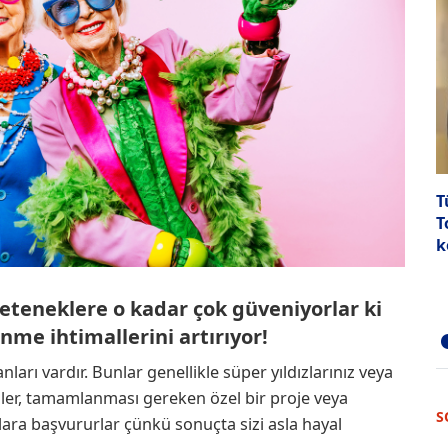
T
T
k
 yeteneklere o kadar çok güveniyorlar ki
nme ihtimallerini artırıyor!
ları vardır. Bunlar genellikle süper yıldızlarınız veya
ciler, tamamlanması gereken özel bir proje veya
S
nlara başvururlar çünkü sonuçta sizi asla hayal