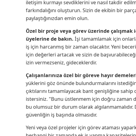
iletişim kurmayı sevdiklerini ve nasıl takdir edi
farkındalığını oluşturun. Sizin de ekibin bir p
paylaştığınızdan emin olun.
Özel bir proje veya görev üzerinde çalışmak i
üyelerine de bakın.
İşi tamamlamak için onlarla
iş için harcanmış bir zaman olacaktır. Yeni becer
için değerleri artacak ve sizin de başvurabileceğ
izin vermezseniz, gideceklerdir.
Çalışanlarınıza özel bir göreve hayır demeleri
yüklerini göz önünde bulundurmalarını istediğiniz
çıktılarını tamamlayacak bant genişliğine sahip o
istersiniz. "Bunu üstlenmem için doğru zaman d
bu olumsuz bir durum olarak algılanmamalıdır. Dü
güvenliğin iş başında olmasıdır.
Yeni veya özel projeler için görev ataması yapar
herhangi bir zamanda ek iş yapma kapasitelerine