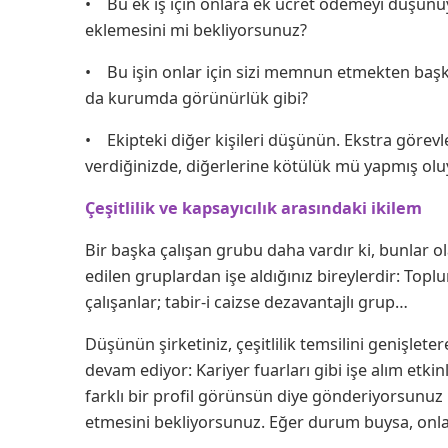
• Bu ek iş için onlara ek ücret ödemeyi düşünüy
eklemesini mi bekliyorsunuz?
• Bu işin onlar için sizi memnun etmekten başk
da kurumda görünürlük gibi?
• Ekipteki diğer kişileri düşünün. Ekstra görevl
verdiğinizde, diğerlerine kötülük mü yapmış ol
Çeşitlilik ve kapsayıcılık arasındaki ikilem
Bir başka çalışan grubu daha vardır ki, bunlar ola
edilen gruplardan işe aldığınız bireylerdir: Toplu
çalışanlar; tabir-i caizse dezavantajlı grup…
Düşünün şirketiniz, çeşitlilik temsilini genişlete
devam ediyor: Kariyer fuarları gibi işe alım etkin
farklı bir profil görünsün diye gönderiyorsunuz v
etmesini bekliyorsunuz. Eğer durum buysa, onlar