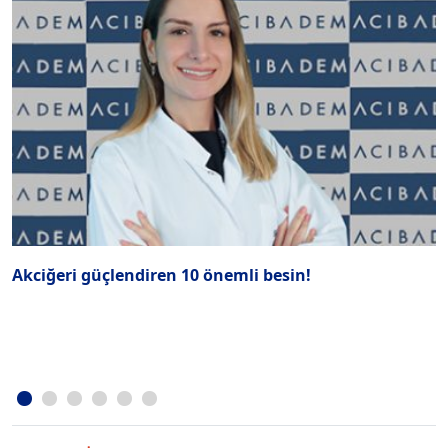
Akciğeri güçlendiren 10 önemli besin!
İ
P