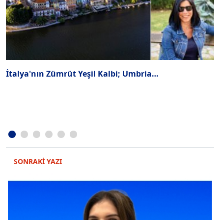
İtalya'nın Zümrüt Yeşil Kalbi; Umbria…
H
k
SONRAKİ YAZI