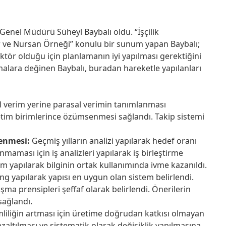
enel Müdürü Süheyl Baybalı oldu. “İşçilik
r ve Nursan Örneği” konulu bir sunum yapan Baybalı;
ktör olduğu için planlamanın iyi yapılması gerektiğini
alara değinen Baybalı, buradan hareketle yapılanları
verim yerine parasal verimin tanımlanması
retim birimlerince özümsenmesi sağlandı. Takip sistemi
lenmesi:
Geçmiş yılların analizi yapılarak hedef oranı
nmaması için iş analizleri yapılarak iş birleştirme
m yapılarak bilginin ortak kullanımında ivme kazanıldı.
 yapılarak yapısı en uygun olan sistem belirlendi.
şma prensipleri şeffaf olarak belirlendi. Önerilerin
sağlandı.
liliğin artması için üretime doğrudan katkısı olmayan
zaltılması ve sistematik olarak değişiklik yapılmasına