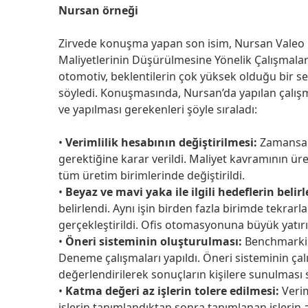
Nursan örneği
Zirvede konuşma yapan son isim, Nursan Valeo G
Maliyetlerinin Düşürülmesine Yönelik Çalışmala
otomotiv, beklentilerin çok yüksek olduğu bir se
söyledi. Konuşmasında, Nursan’da yapılan çalışm
ve yapılması gerekenleri şöyle sıraladı:
•
Verimlilik hesabının değiştirilmesi:
Zamansal 
gerektiğine karar verildi. Maliyet kavramının ü
tüm üretim birimlerinde değiştirildi.
•
Beyaz ve mavi yaka ile ilgili hedeflerin belir
belirlendi. Aynı işin birden fazla birimde tekrarla
gerçekleştirildi. Ofis otomasyonuna büyük yatırı
•
Öneri sisteminin oluşturulması:
Benchmarking
Deneme çalışmaları yapıldı. Öneri sisteminin çalı
değerlendirilerek sonuçların kişilere sunulması 
•
Katma değeri az işlerin tolere edilmesi:
Verim
işlerin tanımlandıktan sonra tanımlanan işlerin a