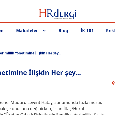
em
Makaleler
Blog
İK 101
Rek
erimlilik Yönetimine İlişkin Her şey...
etimine İlişkin Her şey...
Ç
a Genel Müdürü Levent Hatay, sunumunda fazla mesai,
bakış konusuna değinirken; İlsan İltaş/Hexal
Üretim Odaklı Şirketlerde Sendika, Verimlilik, Kalite