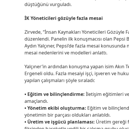
düştüğünü vurguladı.
İK Yöneticileri gözüyle fazla mesai
Zirvede, “İnsan Kaynakları Yöneticileri Gözüyle Fa
düzenlendi. Panelin ilk konuşmacısı olan Pepsi B
Aydın Yalçıner, Pepsi’de fazla mesai konusunda n
mesai nedenlerini ve modelleri anlattı.
Yalçıner’in ardından konuşma yapan isim Akın T
Ergeneli oldu. Fazla mesaiyi işçi, işveren ve huku
yapılan çalışmaları şöyle sıraladı:
• Eğitim ve bilinçlendirme:
İletişim eğitimleri 
amaçlandı.
• Yönetim ekibi oluşturma:
Eğitim ve bilinçlend
yönetimin bir parçası oldukları anlatıldı.
• Üretim ve işgücü planlaması:
Üretim gereği 
fikrinden hareketle yedili bir çalışma grubu oluş