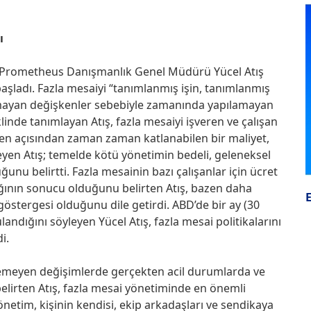
ı
m Prometheus Danışmanlık Genel Müdürü Yücel Atış
başladı. Fazla mesaiyi “tanımlanmış işin, tanımlanmış
lmayan değişkenler sebebiyle zamanında yapılamayan
linde tanımlayan Atış, fazla mesaiyi işveren ve çalışan
ren açısından zaman zaman katlanabilen bir maliyet,
yen Atış; temelde kötü yönetimin bedeli, geleneksel
nu belirtti. Fazla mesainin bazı çalışanlar için ücret
lığının sonucu olduğunu belirten Atış, bazen daha
stergesi olduğunu dile getirdi. ABD’de bir ay (30
ndığını söyleyen Yücel Atış, fazla mesai politikalarını
i.
dilemeyen değişimlerde gerçekten acil durumlarda ve
elirten Atış, fazla mesai yönetiminde en önemli
yönetim, kişinin kendisi, ekip arkadaşları ve sendikaya