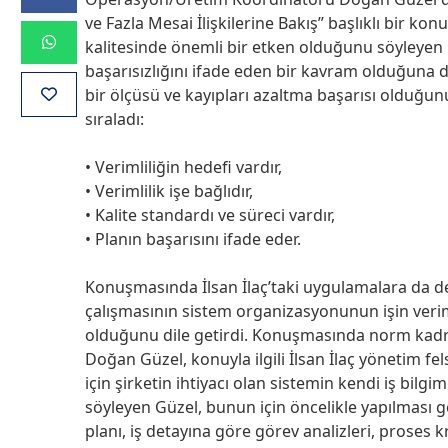
ve Fazla Mesai İlişkilerine Bakış” başlıklı bir ko
kalitesinde önemli bir etken olduğunu söyleyen 
başarısızlığını ifade eden bir kavram olduğuna d
bir ölçüsü ve kayıpları azaltma başarısı olduğunu 
sıraladı:
• Verimliliğin hedefi vardır,
• Verimlilik işe bağlıdır,
• Kalite standardı ve süreci vardır,
• Planın başarısını ifade eder.
Konuşmasında İlsan İlaç’taki uygulamalara da de
çalışmasının sistem organizasyonunun işin veriml
olduğunu dile getirdi. Konuşmasında norm kadr
Doğan Güzel, konuyla ilgili İlsan İlaç yönetim fe
için şirketin ihtiyacı olan sistemin kendi iş bil
söyleyen Güzel, bunun için öncelikle yapılması gere
planı, iş detayına göre görev analizleri, proses k