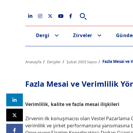
Dergi
Zirveler
Günd
Fazla Mesai ve V
Anasayfa
Dergiler
Şubat 2003 Sayısı
Fazla Mesai ve Verimlilik Yön
Verimlilik, kalite ve fazla mesai ilişkileri
Zirvenin ilk konuşmacısı olan Vestel Pazarlam
verimlilik ve şirket performansına yansımasına 
Operasyon/Üretim Koordinatörü Doğan Güzel de “