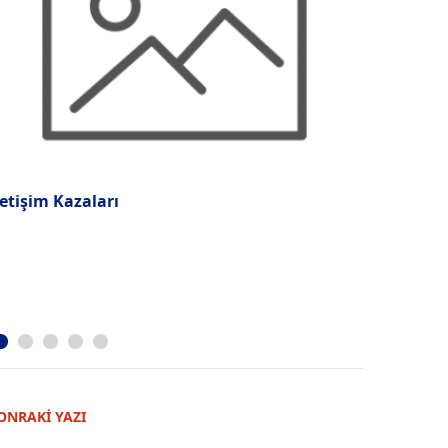
letişim Kazaları
"İnsan Kay
Önemli"
ONRAKİ YAZI