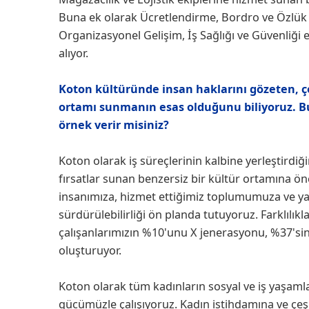
Buna ek olarak Ücretlendirme, Bordro ve Özlük 
Organizasyonel Gelişim, İş Sağlığı ve Güvenliği
alıyor.
Koton kültüründe insan haklarını gözeten, çeş
ortamı sunmanın esas olduğunu biliyoruz. Bu 
örnek verir misiniz?
Koton olarak iş süreçlerinin kalbine yerleştirdi
fırsatlar sunan benzersiz bir kültür ortamına ön
insanımıza, hizmet ettiğimiz toplumumuza ve yap
sürdürülebilirliği ön planda tutuyoruz. Farklılık
çalışanlarımızın %10'unu X jenerasyonu, %37'si
oluşturuyor.
Koton olarak tüm kadınların sosyal ve iş yaşamları
gücümüzle çalışıyoruz. Kadın istihdamına ve çeş