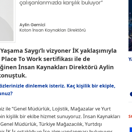
 Yaşama Saygı’lı vizyoner İK yaklaşımıyla
Place To Work sertifikası ile de
Y
eğinen İnsan Kaynakları Direktörü Aylin
 konuştuk.
özlerinizle dinlemek isteriz.
Kaç kişilik bir ekiple,
sunuz?
z ile “Genel Müdürlük, Lojistik, Mağazalar ve Yurt
in kişilik bir ekibe hizmet sunuyoruz. İnsan Kaynakları
S
enel Müdürlük, Türkiye Mağazacılık, Yurtdışı
ir İK İş ortaklığı ve İşe alım yapılanması bulunuyor.