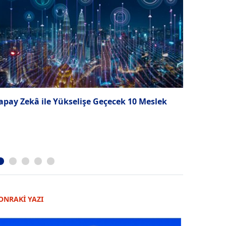
apay Zekâ ile Yükselişe Geçecek 10 Meslek
Vitamin fa
ONRAKİ YAZI