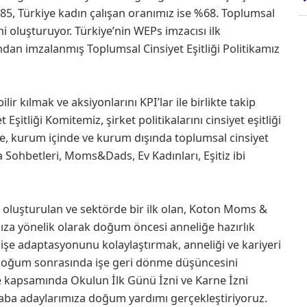
%85, Türkiye kadın çalışan oranımız ise %68. Toplumsal
ini oluşturuyor. Türkiye’nin WEPs imzacısı ilk
ından imzalanmış Toplumsal Cinsiyet Eşitliği Politikamız
lir kılmak ve aksiyonlarını KPI’lar ile birlikte takip
tliği Komitemiz, şirket politikalarını cinsiyet eşitliği
e, kurum içinde ve kurum dışında toplumsal cinsiyet
da Sohbetleri, Moms&Dads, Ev Kadınları, Eşitiz ibi
n oluşturulan ve sektörde bir ilk olan, Koton Moms &
ıza yönelik olarak doğum öncesi anneliğe hazırlık
şe adaptasyonunu kolaylaştırmak, anneliği ve kariyeri
 doğum sonrasında işe geri dönme düşüncesini
e kapsamında Okulun İlk Günü İzni ve Karne İzni
aba adaylarımıza doğum yardımı gerçekleştiriyoruz.