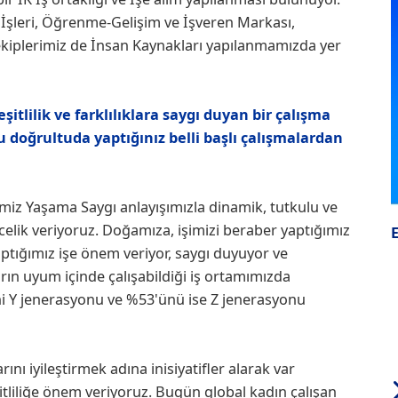
İşleri, Öğrenme-Gelişim ve İşveren Markası,
 ekiplerimiz de İnsan Kaynakları yapılanmamızda yer
itlilik ve farklılıklara saygı duyan bir çalışma
doğrultuda yaptığınız belli başlı çalışmalardan
ğimiz Yaşama Saygı anlayışımızla dinamik, tutkulu ve
celik veriyoruz. Doğamıza, işimizi beraber yaptığımız
tığımız işe önem veriyor, saygı duyuyor ve
ların uyum içinde çalışabildiği iş ortamımızda
ni Y jenerasyonu ve %53'ünü ise Z jenerasyonu
nı iyileştirmek adına inisiyatifler alarak var
itliliğe önem veriyoruz. Bugün global kadın çalışan