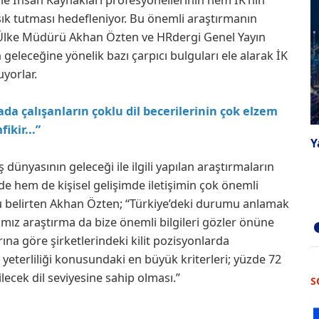
ık tutması hedefleniyor. Bu önemli araştırmanın
e Ülke Müdürü Akhan Özten ve HRdergi Genel Yayın
geleceğine yönelik bazı çarpıcı bulguları ele alarak İK
uyorlar.
ada çalışanların çoklu dil becerilerinin çok elzem
ikir...”
Y
dünyasının geleceği ile ilgili yapılan araştırmaların
e hem de kişisel gelişimde iletişimin çok önemli
belirten Akhan Özten; “Türkiye’deki durumu anlamak
ımız araştırma da bize önemli bilgileri gözler önüne
ına göre şirketlerindeki kilit pozisyonlarda
 yeterliliği konusundaki en büyük kriterleri; yüzde 72
ilecek dil seviyesine sahip olması.”
S