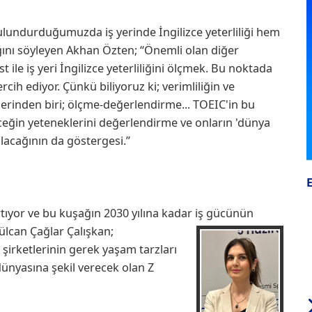
lundurduğumuzda iş yerinde İngilizce yeterliliği hem
ını söyleyen Akhan Özten; “Önemli olan diğer
st ile iş yeri İngilizce yeterliliğini ölçmek. Bu noktada
rcih ediyor. Çünkü biliyoruz ki; verimliliğin ve
lerinden biri; ölçme-değerlendirme... TOEIC'in bu
eğin yeteneklerini değerlendirme ve onların 'dünya
lacağının da göstergesi.”
rtıyor ve bu kuşağın 2030 yılına kadar iş gücünün
ülcan Çağlar Çalışkan;
 şirketlerinin gerek yaşam tarzları
 dünyasına şekil verecek olan Z