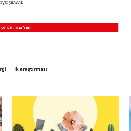
aylaşılacak.
rgi
i̇k araştırması