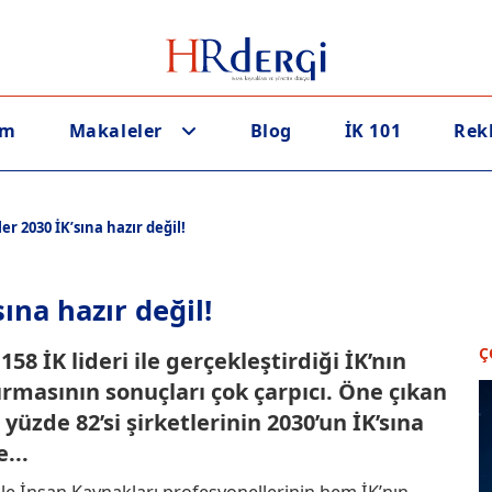
em
Makaleler
Blog
İK 101
Rek
er 2030 İK’sına hazır değil!
ına hazır değil!
Ç
58 İK lideri ile gerçekleştirdiği İK’nın
rmasının sonuçları çok çarpıcı. Öne çıkan
 yüzde 82’si şirketlerinin 2030’un İK’sına
...
ile İnsan Kaynakları profesyonellerinin hem İK’nın