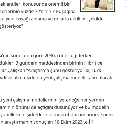
beklentileri konusunda önemli bir
iderlerinin yüzde 72'sinin Z kuşağına
bu yeni kuşağı anlama ve onlarla etkili bir şekilde
österiyor.”
sı’nın sonucuna göre 2030’a doğru giderken
şündükleri 3 gündem maddesinden birinin Hibrit ve
ar Çalışkan “Araştırma şunu gösteriyor ki; Türk
evdi ve ülkemizde bu yeni çalışma modeli kalıcı olacak
’ü yeni çalışma modellerinin ‘yeteneğe her yerden
avramının önünü de açtığını düşünüyor ve bu modelin
esyonellerinin şirketlerinin mevcut durumlarını ve neler
an araştırmanın sonuçları 18 Ekim 2023’te İK