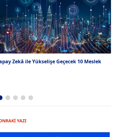
apay Zekâ ile Yükselişe Geçecek 10 Meslek
Vitamin fa
ONRAKİ YAZI