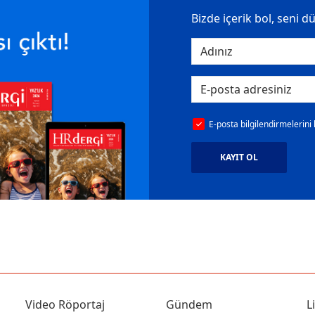
Bizde içerik bol, seni d
E-posta bilgilendirmelerini
KAYIT OL
Video Röportaj
Gündem
L