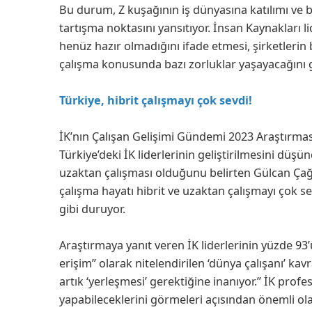
Bu durum, Z kuşağının iş dünyasına katılımı ve 
tartışma noktasını yansıtıyor. İnsan Kaynakları l
henüz hazır olmadığını ifade etmesi, şirketlerin 
çalışma konusunda bazı zorluklar yaşayacağını g
Türkiye, hibrit çalışmayı çok sevdi!
İK’nın Çalışan Gelişimi Gündemi 2023 Araştırma
Türkiye’deki İK liderlerinin geliştirilmesini dü
uzaktan çalışması olduğunu belirten Gülcan Çağl
çalışma hayatı hibrit ve uzaktan çalışmayı çok s
gibi duruyor.
Araştırmaya yanıt veren İK liderlerinin yüzde 93
erişim” olarak nitelendirilen ‘dünya çalışanı’ k
artık ‘yerleşmesi’ gerektiğine inanıyor.” İK prof
yapabileceklerini görmeleri açısından önemli ol