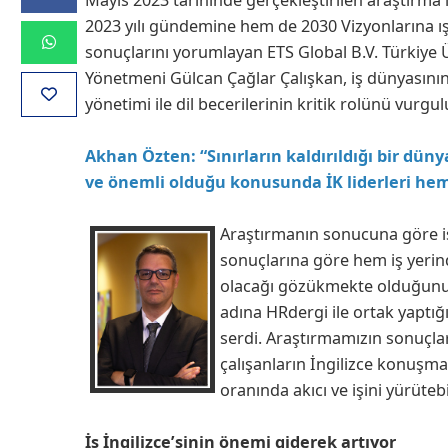
2023 yılı gündemine hem de 2030 Vizyonlarına ış
sonuçlarını yorumlayan ETS Global B.V. Türkiy
Yönetmeni Gülcan Çağlar Çalışkan, iş dünyasının 
yönetimi ile dil becerilerinin kritik rolünü vurgul
Akhan Özten: “Sınırların kaldırıldığı bir düny
ve önemli olduğu konusunda İK liderleri hemf
Araştırmanın sonucuna göre iş 
sonuçlarına göre hem iş yerind
olacağı gözükmekte olduğunu 
adına HRdergi ile ortak yaptığ
serdi. Araştırmamızın sonuçlar
çalışanların İngilizce konuşma
oranında akıcı ve işini yürüteb
İş İngilizce’sinin önemi giderek artıyor