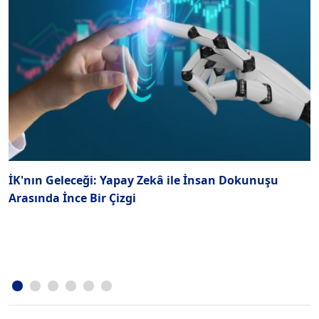
İK'nın Geleceği: Yapay Zekâ ile İnsan Dokunuşu
İ
Arasında İnce Bir Çizgi
M