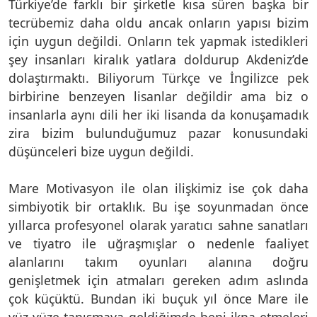
Türkiye’de farklı bir şirketle kısa süren başka bir
tecrübemiz daha oldu ancak onların yapısı bizim
için uygun değildi. Onların tek yapmak istedikleri
şey insanları kiralık yatlara doldurup Akdeniz’de
dolaştırmaktı. Biliyorum Türkçe ve İngilizce pek
birbirine benzeyen lisanlar değildir ama biz o
insanlarla aynı dili her iki lisanda da konuşamadık
zira bizim bulunduğumuz pazar konusundaki
düşünceleri bize uygun değildi.
Mare Motivasyon ile olan ilişkimiz ise çok daha
simbiyotik bir ortaklık. Bu işe soyunmadan önce
yıllarca profesyonel olarak yaratıcı sahne sanatları
ve tiyatro ile uğraşmışlar o nedenle faaliyet
alanlarını takım oyunları alanına doğru
genişletmek için atmaları gereken adım aslında
çok küçüktü. Bundan iki buçuk yıl önce Mare ile
yüz yüze tanışmaya geldiğimde beni ikna etmeleri