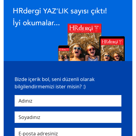
Bizde içerik bol, seni düzenli olarak
bilgilendirmemizi ister misin? :)