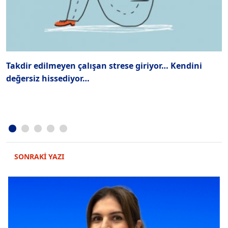
Takdir edilmeyen çalışan strese giriyor… Kendini
Ç
değersiz hissediyor…
SONRAKİ YAZI