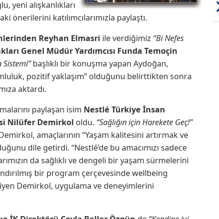
u, yeni alışkanlıkları
i önerilerini katılımcılarımızla paylaştı.
nlerinden Reyhan Elmasri
ile verdiğimiz
“Bi Nefes
akları Genel Müdür Yardımcısı Funda Temoçin
n Sistemi”
başlıklı bir konuşma yapan Aydoğan,
mluluk, pozitif yaklaşım” olduğunu belirttikten sonra
ımıza aktardı.
malarını paylaşan isim
Nestlé Türkiye İnsan
si Nilüfer Demirkol
oldu.
“Sağlığın için Harekete Geç!”
 Demirkol, amaçlarının “Yaşam kalitesini artırmak ve
duğunu dile getirdi. “Nestlé’de bu amacımızı sadece
arımızın da sağlıklı ve dengeli bir yaşam sürmelerini
ndırılmış bir program çerçevesinde wellbeing
iyen Demirkol, uygulama ve deneyimlerini
ke İK Direktörü Ceyla Beller Özgün
de
“Kendine iyi