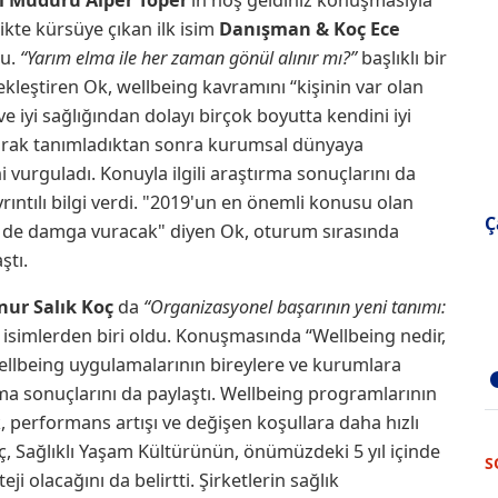
ikte kürsüye çıkan ilk isim
Danışman & Koç Ece
u.
“Yarım elma ile her zaman gönül alınır mı?”
başlıklı bir
leştiren Ok, wellbeing kavramını “kişinin var olan
ve iyi sağlığından dolayı birçok boyutta kendini iyi
arak tanımladıktan sonra kurumsal dünyaya
ni vurguladı. Konuyla ilgili araştırma sonuçlarını da
ıntılı bilgi verdi. "2019'un en önemli konusu olan
Ç
de damga vuracak" diyen Ok, oturum sırasında
ştı.
ur Salık Koç
da
“Organizasyonel başarının yeni tanımı:
 isimlerden biri oldu. Konuşmasında “Wellbeing nedir,
ellbeing uygulamalarının bireylere ve kurumlara
ma sonuçlarını da paylaştı. Wellbeing programlarının
k, performans artışı ve değişen koşullara daha hızlı
oç, Sağlıklı Yaşam Kültürünün, önümüzdeki 5 yıl içinde
S
i olacağını da belirtti. Şirketlerin sağlık