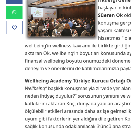
başlayan etkinl
Süeren Ok
old
konuşma gerçek
yaşam kalitesi 
hissetmesi” ol
wellbeing’in wellness kavramı ile birlikte girdiği
aktaran Ok, wellbeing’in boyutları konusunda ayr
finansal wellbeing boyutu önümüzdeki döneme 
deneyim ve önerilerini de katılımcılarımızla payla
Wellbeing Academy Türkiye Kurucu Ortağı On
Wellbeing”
başlıklı konuşmasıyla zirvede yer alan
neden ihtiyaç duyulur?” sorusunun yanıtını ve w
katkılarını aktaran Koç, dünyada yapılan araştır
ölçülebilir etkileri arasında daha az işe gelmezli
uyum gibi faktörlerin yer aldığını dile getiren K
sağlık konusunda odaklanılacak 3’üncü ana stratej