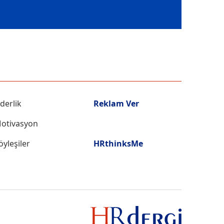
iderlik
Reklam Ver
otivasyon
öyleşiler
HRthinksMe