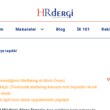
em
Makaleler
Blog
İK 101
Rek
eye taşıdık!
Ç
üzenlediğimiz Wellbeing at Work Zirvesi,
eşti. Zirvemizde wellbeing kavramı tüm boyutları ile ele
alındı,
la ilgili imza atılan uygulamaları paylaştı.
l Müdürü Alper Toper
’in hoş geldiniz konuşmasıyla