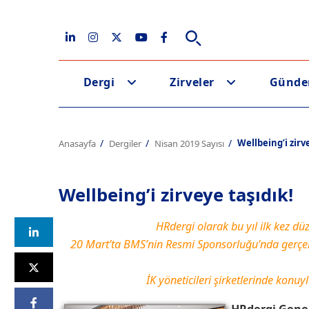
Dergi
Zirveler
Günd
Wellbeing’i zirv
Anasayfa
Dergiler
Nisan 2019 Sayısı
Wellbeing’i zirveye taşıdık!
HRdergi olarak bu yıl ilk kez d
20 Mart’ta BMS’nin Resmi Sponsorluğu’nda gerçekl
İK yöneticileri şirketlerinde konuy
HRdergi Gene