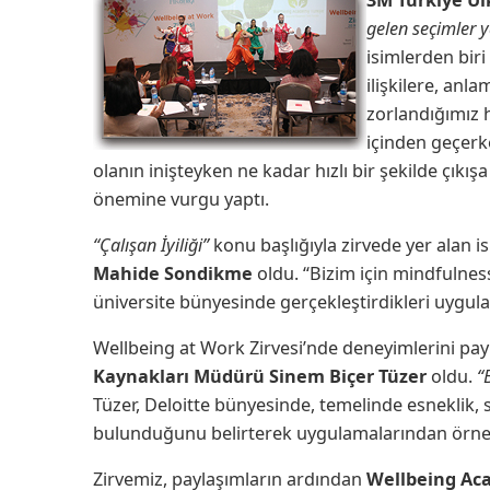
gelen seçimler 
isimlerden biri
ilişkilere, anl
zorlandığımız h
içinden geçerke
olanın inişteyken ne kadar hızlı bir şekilde çıkı
önemine vurgu yaptı.
“Çalışan İyiliği”
konu başlığıyla zirvede yer alan i
Mahide Sondikme
oldu. “Bizim için mindfulness
üniversite bünyesinde gerçekleştirdikleri uygulam
Wellbeing at Work Zirvesi’nde deneyimlerini pay
Kaynakları Müdürü Sinem Biçer Tüzer
oldu.
“
Tüzer, Deloitte bünyesinde, temelinde esneklik, 
bulunduğunu belirterek uygulamalarından örnek
Zirvemiz, paylaşımların ardından
Wellbeing Aca