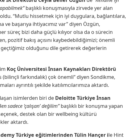
yapabilmek”
başlıklı konuşmasıyla zirvede yer alan
 oldu. “Mutlu hissetmek için iyi duygulara, bağlantılara,
ama ve başarıya ihtiyacımız var” diyen Özgün,
er süreç bizi daha güçlü kılıyor olsa da o sürecin
n, pozitif bakış açısını kaybedebildiğimizi; önemli
şa geçtiğimiz olduğunu dile getirerek değerlerin
sim
Koç Üniversitesi İnsan Kaynakları Direktörü
 (bilinçli farkındalık) çok önemli” diyen Sondikme,
aları ayrıntılı şekilde katılımcılarımıza aktardı.
laşan isimlerden biri de
Deloitte Türkiye İnsan
Ben sadece ‘çalışan’ değilim”
başlıklı bir konuşma yapan
seçenek, destek olan bir wellbeing kültürü
ler aktardı.
demy Türkiye eğitimlerinden Tülin Hançer i
le Hint