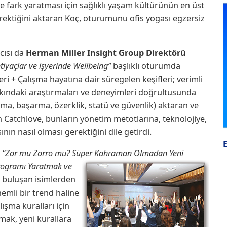
 fark yaratması için sağlıklı yaşam kültürünün en üst
ektiğini aktaran Koç, oturumunu ofis yogası egzersiz
cısı da
Herman Miller Insight Group Direktörü
tiyaçlar ve işyerinde Wellbeing”
başlıklı oturumda
ri + Çalışma hayatına dair süregelen keşifleri; verimli
kındaki araştırmaları ve deneyimleri doğrultusunda
olma, başarma, özerklik, statü ve güvenlik) aktaran ve
 Catchlove, bunların yönetim metotlarına, teknolojiye,
ın nasıl olması gerektiğini dile getirdi.
a
“Zor mu Zorro mu? Süper Kahraman Olmadan Yeni
rogramı Yaratmak ve
a buluşan isimlerden
nemli bir trend haline
lışma kuralları için
lmak, yeni kurallara