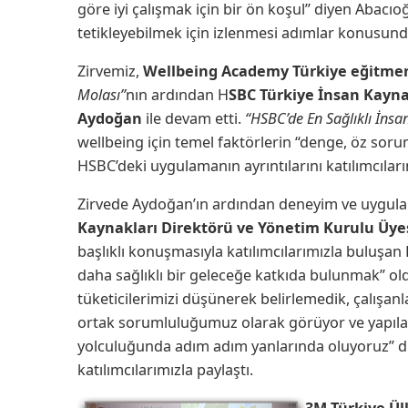
göre iyi çalışmak için bir ön koşul” diyen Abacıoğl
tetikleyebilmek için izlenmesi adımlar konusundak
Zirvemiz,
Wellbeing Academy Türkiye eğitme
Molası”
nın ardından H
SBC Türkiye İnsan Kayn
Aydoğan
ile devam etti.
“HSBC’de En Sağlıklı İnsa
wellbeing için temel faktörlerin “denge, öz soru
HSBC’deki uygulamanın ayrıntılarını katılımcılar
Zirvede Aydoğan’ın ardından deneyim ve uygula
Kaynakları Direktörü ve Yönetim Kurulu Üye
başlıklı konuşmasıyla katılımcılarımızla buluşan
daha sağlıklı bir geleceğe katkıda bulunmak” ol
tüketicilerimizi düşünerek belirlemedik, çalışanl
ortak sorumluluğumuz olarak görüyor ve yapıla
yolculuğunda adım adım yanlarında oluyoruz” d
katılımcılarımızla paylaştı.
3M Türkiye Ül