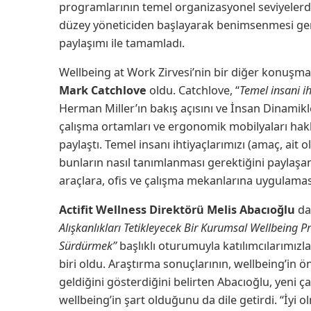
programlarının temel organizasyonel seviyelerde
düzey yöneticiden başlayarak benimsenmesi ger
paylaşımı ile tamamladı.
Wellbeing at Work Zirvesi’nin bir diğer konuşma
Mark Catchlove
oldu. Catchlove, “
Temel insani ih
Herman Miller’ın bakış açısını ve İnsan Dinamikle
çalışma ortamları ve ergonomik mobilyaları hak
paylaştı. Temel insanı ihtiyaçlarımızı (amaç, ait 
bunların nasıl tanımlanması gerektiğini paylaşan
araçlara, ofis ve çalışma mekanlarına uygulamasın
Actifit Wellness Direktörü Melis Abacıoğlu
d
Alışkanlıkları Tetikleyecek Bir Kurumsal
Wellbeing P
Sürdürmek”
başlıklı oturumuyla katılımcılarımızl
biri oldu. Araştırma sonuçlarının, wellbeing’in ö
geldiğini gösterdiğini belirten Abacıoğlu, yeni ça
wellbeing’in şart olduğunu da dile getirdi. “İyi o