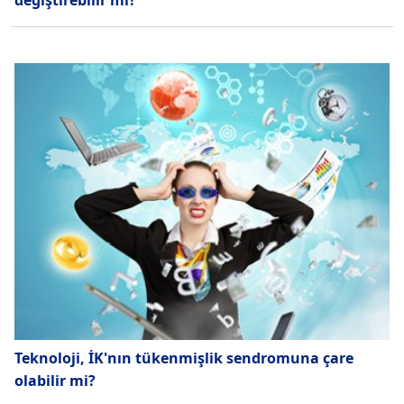
değiştirebilir mi?
Teknoloji, İK'nın tükenmişlik sendromuna çare
olabilir mi?