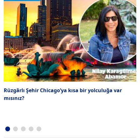
Rüzgârlı Şehir Chicago’ya kısa bir yolculuğa var
1
mısınız?